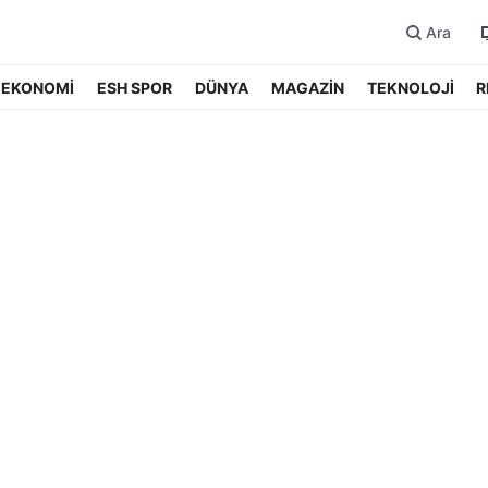
Ara
EKONOMİ
ESH SPOR
DÜNYA
MAGAZİN
TEKNOLOJİ
R