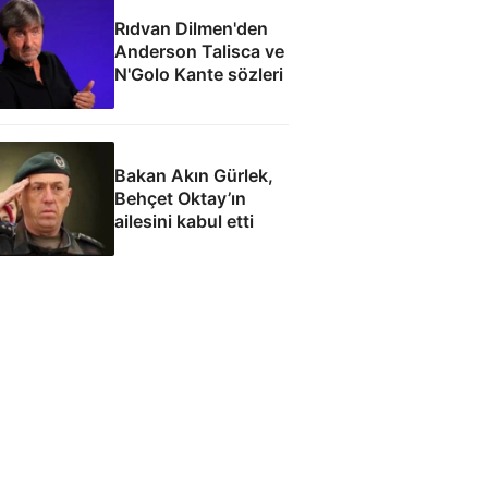
Rıdvan Dilmen'den
Anderson Talisca ve
N'Golo Kante sözleri
Bakan Akın Gürlek,
Behçet Oktay’ın
ailesini kabul etti