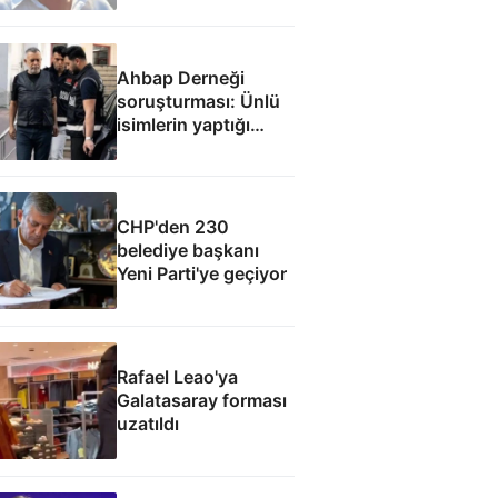
inanmıyorum
Ahbap Derneği
soruşturması: Ünlü
isimlerin yaptığı
bağışlar
CHP'den 230
belediye başkanı
Yeni Parti'ye geçiyor
Rafael Leao'ya
Galatasaray forması
uzatıldı