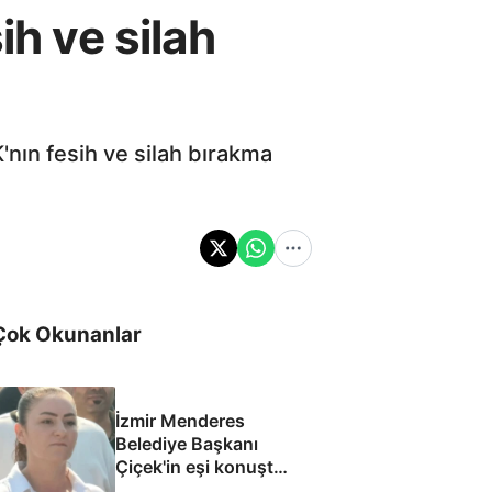
ih ve silah
'nın fesih ve silah bırakma
Çok Okunanlar
İzmir Menderes
Belediye Başkanı
Çiçek'in eşi konuştu:
Mesajlara