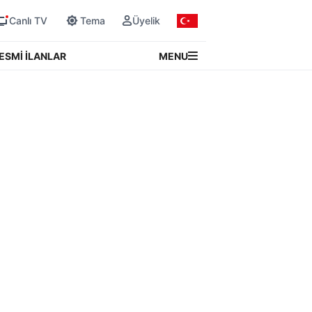
Canlı TV
Tema
Üyelik
MENU
ESMİ İLANLAR