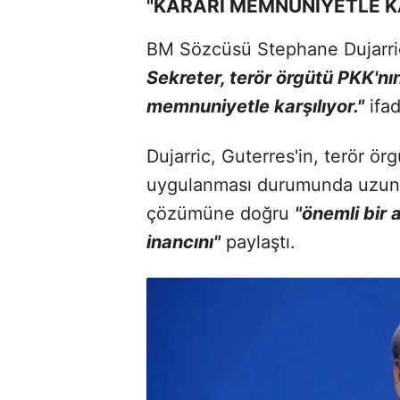
"KARARI MEMNUNİYETLE K
BM Sözcüsü Stephane Dujarric
Sekreter, terör örgütü PKK'nın
memnuniyetle karşılıyor."
ifad
Dujarric, Guterres'in, terör ö
uygulanması durumunda uzun 
çözümüne doğru
"önemli bir 
inancını"
paylaştı.