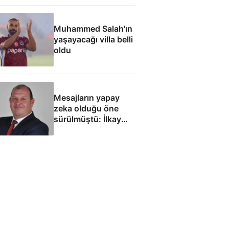
Muhammed Salah'ın
yaşayacağı villa belli
oldu
Mesajların yapay
zeka olduğu öne
sürülmüştü: İlkay
Çiçek'le ilgili yeni
tespitler dosyada