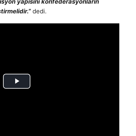
isyon yapısını konfederasyonların
irmelidir.”
dedi.