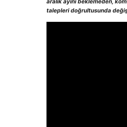
aralık ayını beklemeden, kom
talepleri doğrultusunda değişt