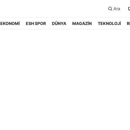
Ara
EKONOMİ
ESH SPOR
DÜNYA
MAGAZİN
TEKNOLOJİ
R