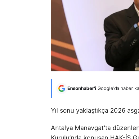
Ensonhaber'i
Google'da haber ka
Yıl sonu yaklaştıkça 2026 asgar
Antalya Manavgat’ta düzenlen
Kurulu’nda konuşan HAK-İŞ Ge