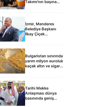
Takımı'nın başına
geçti
İzmir, Menderes
Belediye Başkanı
İlkay Çiçek
tutuklandı
Bulgaristan sınırında
yarım milyon euroluk
kaçak altın ve sigara
yakalandı
Tarihi Mekke
Anlaşması dünya
basınında geniş
yankı uyandırdı