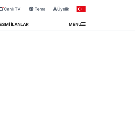
Canlı TV
Tema
Üyelik
MENU
ESMİ İLANLAR