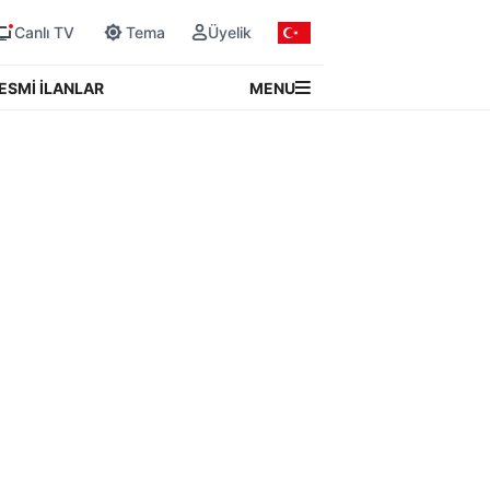
Canlı TV
Tema
Üyelik
MENU
ESMİ İLANLAR