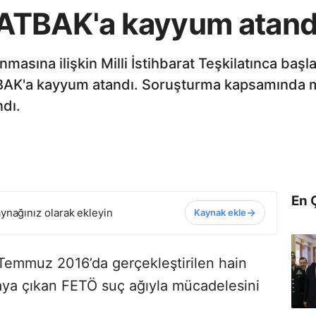
TBAK'a kayyum atand
masına ilişkin Milli İstihbarat Teşkilatınca başl
'a kayyum atandı. Soruşturma kapsamında mark
ndı.
En 
ynağınız olarak ekleyin
Kaynak ekle
 Temmuz 2016’da gerçekleştirilen hain
taya çıkan FETÖ suç ağıyla mücadelesini