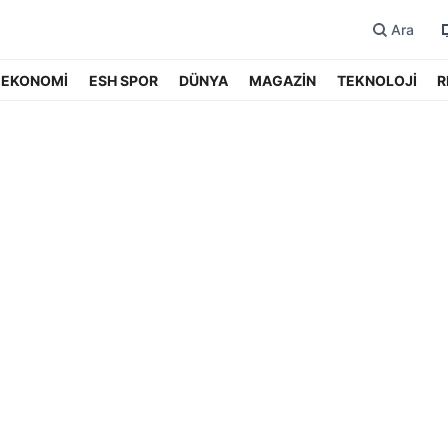
Ara
EKONOMİ
ESH SPOR
DÜNYA
MAGAZİN
TEKNOLOJİ
R