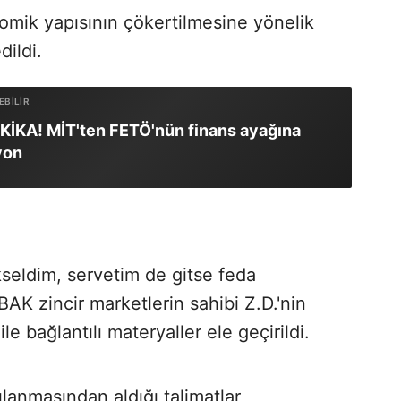
ik yapısının çökertilmesine yönelik
dildi.
İKA! MİT'ten FETÖ'nün finans ayağına
yon
seldim, servetim de gitse feda
 zincir marketlerin sahibi Z.D.'nin
e bağlantılı materyaller ele geçirildi.
ılanmasından aldığı talimatlar