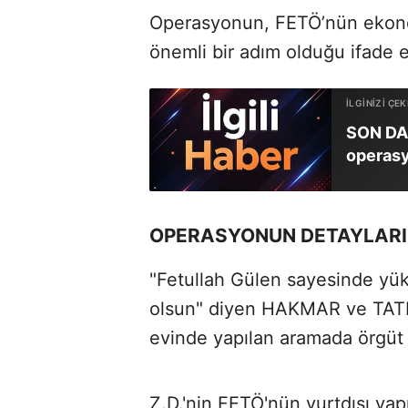
Operasyonun, FETÖ’nün ekonom
önemli bir adım olduğu ifade e
SON DAK
operas
OPERASYONUN DETAYLARI
"Fetullah Gülen sayesinde yük
olsun" diyen HAKMAR ve TATBAK
evinde yapılan aramada örgüt il
Z.D.'nin FETÖ'nün yurtdışı yap