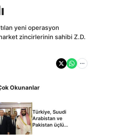
ı
atılan yeni operasyon
et zincirlerinin sahibi Z.D.
Çok Okunanlar
Türkiye, Suudi
Arabistan ve
Pakistan üçlü
savunma anlaşması
imzaladı