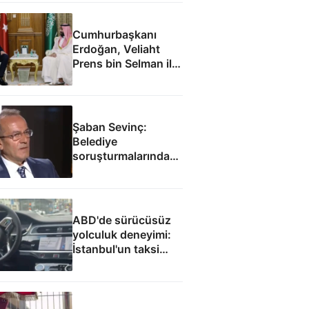
Cumhurbaşkanı
Erdoğan, Veliaht
Prens bin Selman ile
görüştü
Şaban Sevinç:
Belediye
soruşturmalarında
savunulamayacak
durumlar var
ABD'de sürücüsüz
yolculuk deneyimi:
İstanbul'un taksi
sorununa çözüm
olacak