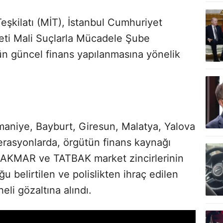
Teşkilatı (MİT), İstanbul Cumhuriyet
yeti Mali Suçlarla Mücadele Şube
n güncel finans yapılanmasına yönelik
maniye, Bayburt, Giresun, Malatya, Yalova
perasyonlarda, örgütün finans kaynağı
n HAKMAR ve TATBAK market zincirlerinin
ğu belirtilen ve polislikten ihraç edilen
eli gözaltına alındı.