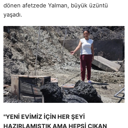
dönen afetzede Yalman, büyük üzüntü
yaşadı.
"YENİ EVİMİZ İÇİN HER ŞEYİ
HAZIRLAMIŞTIK AMA HEPSİ ÇIKAN