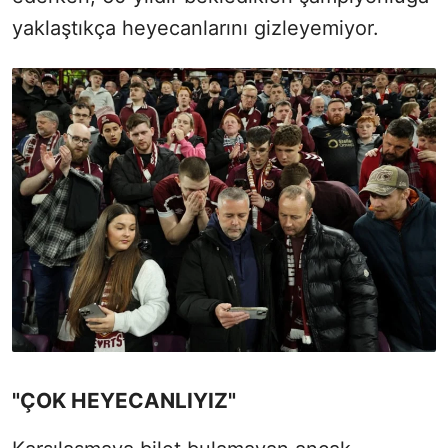
yaklaştıkça heyecanlarını gizleyemiyor.
"ÇOK HEYECANLIYIZ"