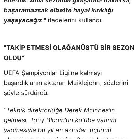
ederdik. Ama sezonun gidişatına bakılırsa,
başaramazsak elbette hayal kırıklığı
yaşayacağız."
ifadelerini kullandı.
"TAKİP ETMESİ OLAĞANÜSTÜ BİR SEZON
OLDU"
UEFA Şampiyonlar Ligi'ne kalmayı
başardıklarını aktaran Meiklejohn, sözlerini
şöyle sürdürdü:
“Teknik direktörlüğe Derek McInnes'in
gelmesi, Tony Bloom'un kulübe yatırım
yapmasıyla bu yıl en azından üçüncü