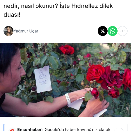
nedir, nasıl okunur? İşte Hıdırellez dilek
duası!
Yağmur Uçar
Ensonhaber'i
Google'da haber kaynağınız olarak