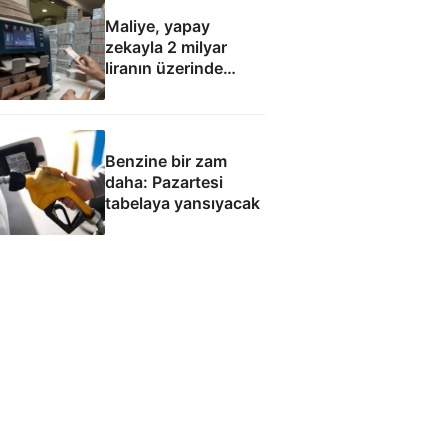
Maliye, yapay
zekayla 2 milyar
liranın üzerinde
hatalı kamu
harcaması saptadı
Benzine bir zam
daha: Pazartesi
tabelaya yansıyacak