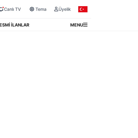
Canlı TV
Tema
Üyelik
MENU
ESMİ İLANLAR