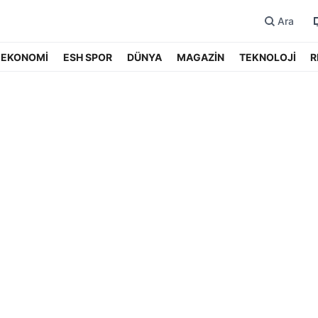
Ara
EKONOMİ
ESH SPOR
DÜNYA
MAGAZİN
TEKNOLOJİ
R