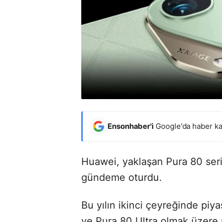
Ensonhaber'i
Google'da haber ka
Huawei, yaklaşan Pura 80 seri
gündeme oturdu.
Bu yılın ikinci çeyreğinde piy
ve Pura 80 Ultra olmak üzere