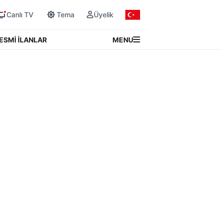
Canlı TV
Tema
Üyelik
MENU
ESMİ İLANLAR