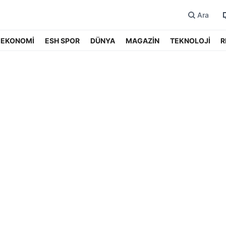
Ara
EKONOMİ
ESH SPOR
DÜNYA
MAGAZİN
TEKNOLOJİ
R