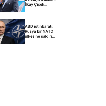
İlkay Çiçek
tutuklandı
ABD istihbaratı:
Rusya bir NATO
ülkesine saldırı
düzenleyebilir