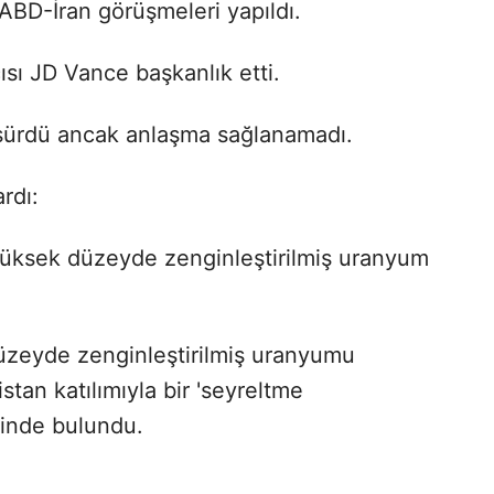
ABD-İran görüşmeleri yapıldı.
ı JD Vance başkanlık etti.
 sürdü ancak anlaşma sağlanamadı.
rdı:
 yüksek düzeyde zenginleştirilmiş uranyum
üzeyde zenginleştirilmiş uranyumu
tan katılımıyla bir 'seyreltme
finde bulundu.