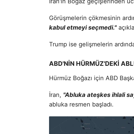
İran'ın Boğaz geçişlerinden üc
Görüşmelerin çökmesinin ard
kabul etmeyi seçmedi."
açıkla
Trump ise gelişmelerin ardınd
ABD'NİN HÜRMÜZ'DEKİ AB
Hürmüz Boğazı için ABD Başkan
İran,
"Abluka ateşkes ihlali say
abluka resmen başladı.