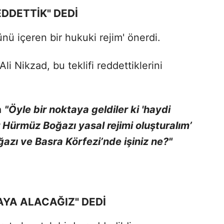
REDDETTİK" DEDİ
nü içeren bir hukuki rejim' önerdi.
li Nikzad, bu teklifi reddettiklerini
a
"Öyle bir noktaya geldiler ki 'haydi
 Hürmüz Boğazı yasal rejimi oluşturalım’
ğazı ve Basra Körfezi’nde işiniz ne?"
YA ALACAĞIZ" DEDİ