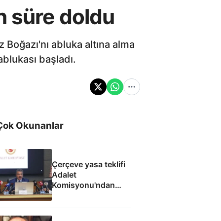
n süre doldu
 Boğazı'nı abluka altına alma
ablukası başladı.
Çok Okunanlar
Çerçeve yasa teklifi
Adalet
Komisyonu'ndan
geçti