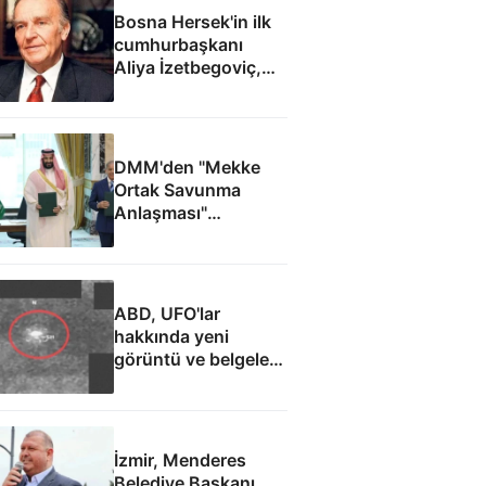
Bosna Hersek'in ilk
cumhurbaşkanı
Aliya İzetbegoviç,
doğumunun 101.
yılında anılıyor
DMM'den "Mekke
Ortak Savunma
Anlaşması"
iddialarına yalanlama
ABD, UFO'lar
hakkında yeni
görüntü ve belgeler
yayımladı
İzmir, Menderes
Belediye Başkanı