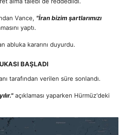
ret alma talebi de reddedildi.
ından Vance,
"İran bizim şartlarımızı
masını yaptı.
an abluka kararını duyurdu.
LUKASI BAŞLADI
ı tarafından verilen süre sonlandı.
ılır."
açıklaması yaparken Hürmüz'deki