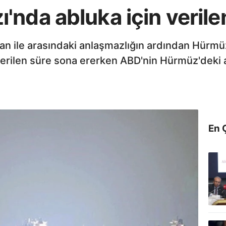
nda abluka için verile
n ile arasındaki anlaşmazlığın ardından Hürmüz
 verilen süre sona ererken ABD'nin Hürmüz'deki 
En 