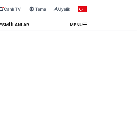
Canlı TV
Tema
Üyelik
MENU
ESMİ İLANLAR