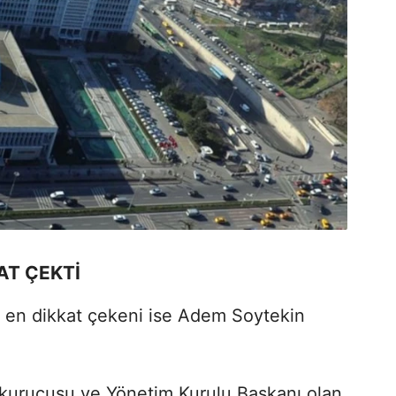
AT ÇEKTİ
da en dikkat çekeni ise Adem Soytekin
 kurucusu ve Yönetim Kurulu Başkanı olan