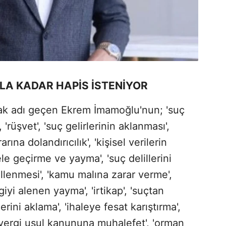
ILA KADAR HAPİS İSTENİYOR
arak adı geçen Ekrem İmamoğlu'nun; 'suç
rüşvet', 'suç gelirlerinin aklanması',
ına dolandırıcılık', 'kişisel verilerin
 ele geçirme ve yayma', 'suç delillerini
llenmesi', 'kamu malına zarar verme',
lgiyi alenen yayma', 'irtikap', 'suçtan
rini aklama', 'ihaleye fesat karıştırma',
 'vergi usul kanununa muhalefet', 'orman