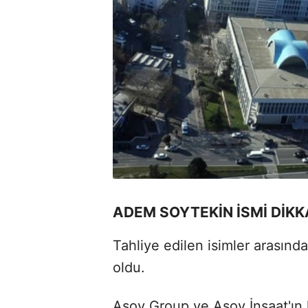
ADEM SOYTEKİN İSMİ DİKK
Tahliye edilen isimler arasın
oldu.
Asoy Group ve Asoy İnşaat'ın