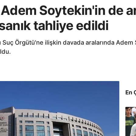
 Adem Soytekin'in de a
anık tahliye edildi
 Suç Örgütü'ne ilişkin davada aralarında Adem 
ldu.
En 