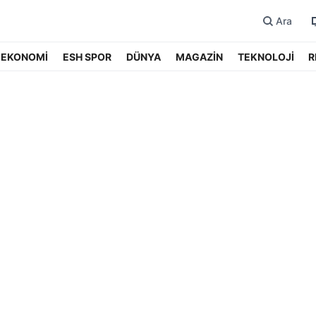
Ara
EKONOMİ
ESH SPOR
DÜNYA
MAGAZİN
TEKNOLOJİ
R