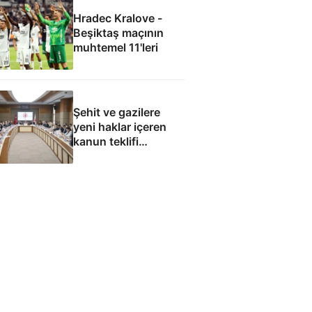
Hradec Kralove -
Beşiktaş maçının
muhtemel 11'leri
Şehit ve gazilere
yeni haklar içeren
kanun teklifi
komisyondan geçti