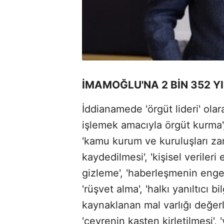
İMAMOĞLU'NA 2 BİN 352 Y
İddianamede 'örgüt lideri' ol
işlemek amacıyla örgüt kurma', '
'kamu kurum ve kuruluşları zarar
kaydedilmesi', 'kişisel verileri
gizleme', 'haberleşmenin enge
'rüşvet alma', 'halkı yanıltıcı bi
kaynaklanan mal varlığı değerle
'çevrenin kasten kirletilmesi',