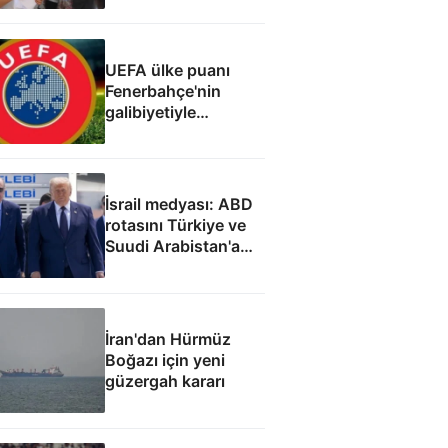
UEFA ülke puanı
Fenerbahçe'nin
galibiyetiyle
güncellendi
İsrail medyası: ABD
rotasını Türkiye ve
Suudi Arabistan'a
çevirdi
İran'dan Hürmüz
Boğazı için yeni
güzergah kararı