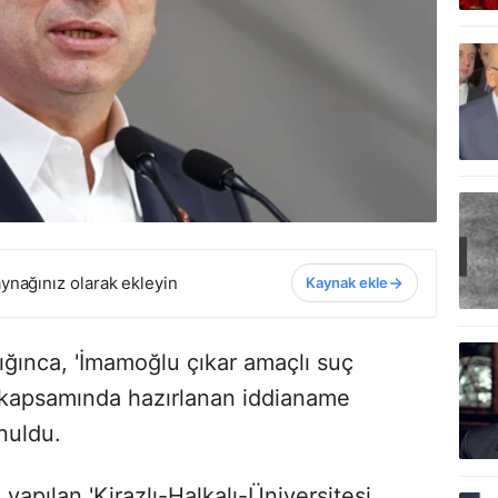
ynağınız olarak ekleyin
Kaynak ekle
ığınca, 'İmamoğlu çıkar amaçlı suç
 kapsamında hazırlanan iddianame
nuldu.
yapılan 'Kirazlı-Halkalı-Üniversitesi