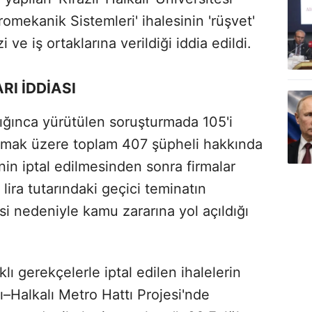
romekanik Sistemleri' ihalesinin 'rüşvet'
e iş ortaklarına verildiği iddia edildi.
RI İDDİASI
ığınca yürütülen soruşturmada 105'i
 olmak üzere toplam 407 şüpheli hakkında
in iptal edilmesinden sonra firmalar
 lira tutarındaki geçici teminatın
i nedeniyle kamu zararına yol açıldığı
lı gerekçelerle iptal edilen ihalelerin
ı–Halkalı Metro Hattı Projesi'nde