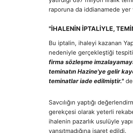
yatırdığı 697 milyon liralık temi
raporuna da iddianamede yer v
"İHALENİN İPTALİYLE, TEM
Bu iptalin, ihaleyi kazanan Ya
nedeniyle gerçekleştiği tespi
firma sözleşme imzalayamayac
teminatın Hazine'ye gelir kay
teminatlar iade edilmiştir."
de
Savcılığın yaptığı değerlendir
gerekçesi olarak yeterli rekab
ihalenin pazarlık usulüyle ya
yansıtmadığına işaret edildi.