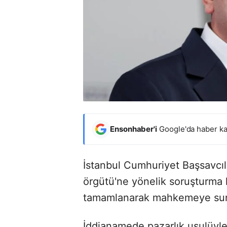
Ensonhaber'i
Google'da haber ka
İstanbul Cumhuriyet Başsavcıl
örgütü'ne yönelik soruşturma
tamamlanarak mahkemeye su
İddianamede pazarlık usulüyle 