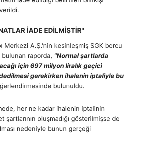
natın iade edildiği belirtilen bilirkişi
erildi.
İNATLAR İADE EDİLMİŞTİR"
pı Merkezi A.Ş.'nin kesinleşmiş SGK borcu
ti bulunan raporda,
"Normal şartlarda
ağı için 697 milyon liralık geçici
dedilmesi gerekirken ihalenin iptaliyle bu
ğerlendirmesinde bulunuldu.
mede, her ne kadar ihalenin iptalinin
et şartlarının oluşmadığı gösterilmişse de
pılması nedeniyle bunun gerçeği