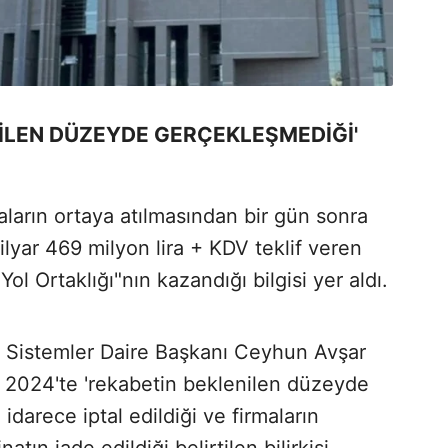
NİLEN DÜZEYDE GERÇEKLEŞMEDİĞİ'
ların ortaya atılmasından bir gün sonra
ilyar 469 milyon lira + KDV teklif veren
 Ortaklığı"nın kazandığı bilgisi yer aldı.
lı Sistemler Daire Başkanı Ceyhun Avşar
m 2024'te 'rekabetin beklenilen düzeyde
darece iptal edildiği ve firmaların