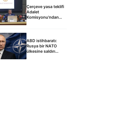
Çerçeve yasa teklifi
Adalet
Komisyonu'ndan
geçti
ABD istihbaratı:
Rusya bir NATO
ülkesine saldırı
düzenleyebilir