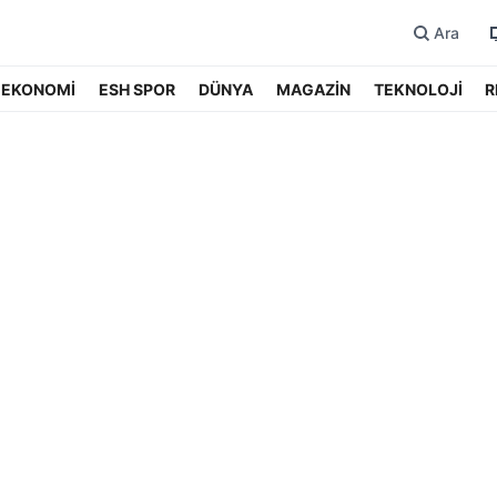
Ara
EKONOMİ
ESH SPOR
DÜNYA
MAGAZİN
TEKNOLOJİ
R