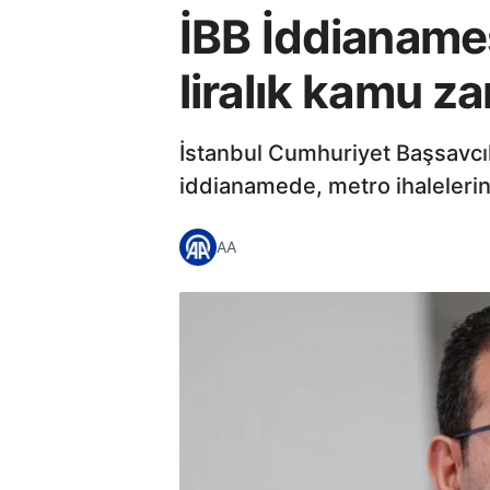
İBB İddianames
liralık kamu za
İstanbul Cumhuriyet Başsavcıl
iddianamede, metro ihalelerin
AA