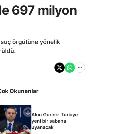
de 697 milyon
 suç örgütüne yönelik
rüldü.
Çok Okunanlar
Akın Gürlek: Türkiye
yeni bir sabaha
uyanacak