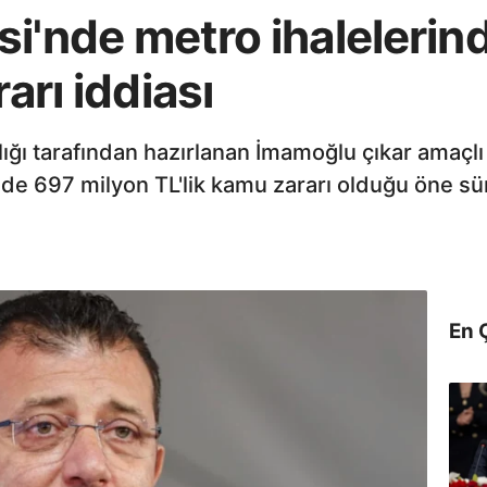
i'nde metro ihalelerin
rarı iddiası
ığı tarafından hazırlanan İmamoğlu çıkar amaçlı
de 697 milyon TL'lik kamu zararı olduğu öne sü
En 