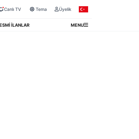
Canlı TV
Tema
Üyelik
MENU
ESMİ İLANLAR