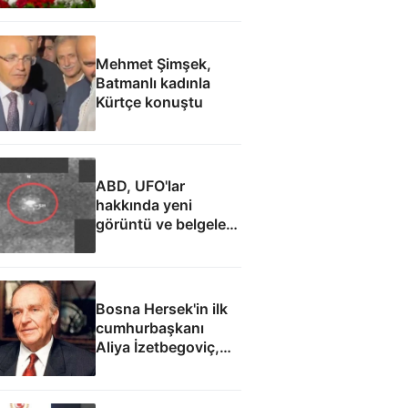
Mehmet Şimşek,
Batmanlı kadınla
Kürtçe konuştu
ABD, UFO'lar
hakkında yeni
görüntü ve belgeler
yayımladı
Bosna Hersek'in ilk
cumhurbaşkanı
Aliya İzetbegoviç,
doğumunun 101.
yılında anılıyor