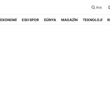
Ara
EKONOMİ
ESH SPOR
DÜNYA
MAGAZİN
TEKNOLOJİ
R