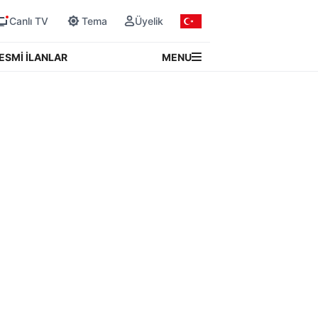
Canlı TV
Tema
Üyelik
MENU
ESMİ İLANLAR