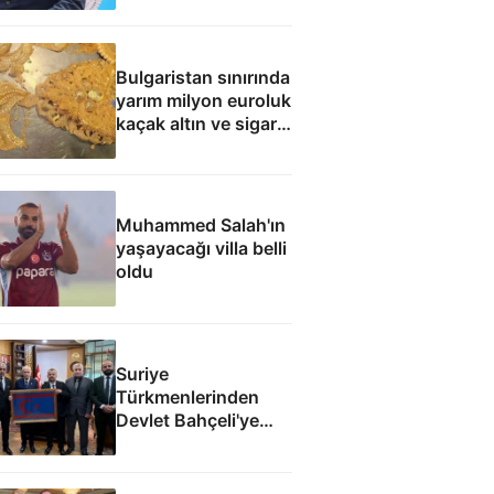
Bulgaristan sınırında
yarım milyon euroluk
kaçak altın ve sigara
yakalandı
Muhammed Salah'ın
yaşayacağı villa belli
oldu
Suriye
Türkmenlerinden
Devlet Bahçeli'ye
ziyaret: Suriye
ordusunda yeniden
yapılanma gündemi