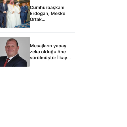
Cumhurbaşkanı
Erdoğan, Mekke
Ortak
Anlaşması'ndan
sonra cuma namazı
kıldı
Mesajların yapay
zeka olduğu öne
sürülmüştü: İlkay
Çiçek'le ilgili yeni
tespitler dosyada