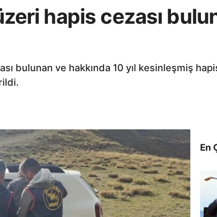
 üzeri hapis cezası bul
ması bulunan ve hakkında 10 yıl kesinleşmiş hapis
ldi.
En 