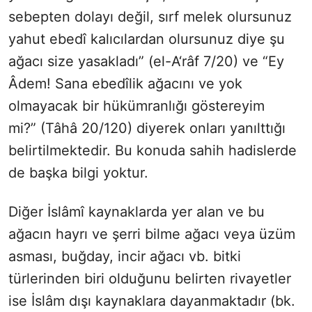
sebepten dolayı değil, sırf melek olursunuz
yahut ebedî kalıcılardan olursunuz diye şu
ağacı size yasakladı” (el-A‘râf 7/20) ve “Ey
Âdem! Sana ebedîlik ağacını ve yok
olmayacak bir hükümranlığı göstereyim
mi?” (Tâhâ 20/120) diyerek onları yanılttığı
belirtilmektedir. Bu konuda sahih hadislerde
de başka bilgi yoktur.
Diğer İslâmî kaynaklarda yer alan ve bu
ağacın hayrı ve şerri bilme ağacı veya üzüm
asması, buğday, incir ağacı vb. bitki
türlerinden biri olduğunu belirten rivayetler
ise İslâm dışı kaynaklara dayanmaktadır (bk.