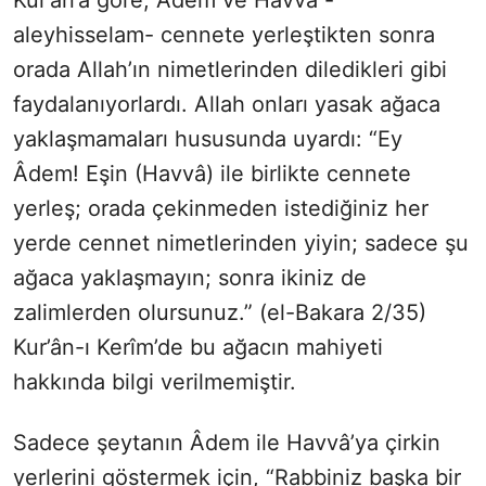
Kur’an’a göre, Âdem ve Havvâ -
aleyhisselam- cennete yerleştikten sonra
orada Allah’ın nimetlerinden diledikleri gibi
faydalanıyorlardı. Allah onları yasak ağaca
yaklaşmamaları hususunda uyardı: “Ey
Âdem! Eşin (Havvâ) ile birlikte cennete
yerleş; orada çekinmeden istediğiniz her
yerde cennet nimetlerinden yiyin; sadece şu
ağaca yaklaşmayın; sonra ikiniz de
zalimlerden olursunuz.” (el-Bakara 2/35)
Kur’ân-ı Kerîm’de bu ağacın mahiyeti
hakkında bilgi verilmemiştir.
Sadece şeytanın Âdem ile Havvâ’ya çirkin
yerlerini göstermek için, “Rabbiniz başka bir