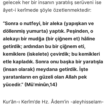
gelecek her bir insanın yaratılış serüveni ise
âyet-i kerîmede şöyle özetlenmektedir:
“Sonra o nutfeyi, bir aleka (yapışkan ve
döllenmiş yumurta) yaptık. Peşinden, o
alekayı bir mudğa (bir çiğnem et) hâline
getirdik; ardından bu bir çiğnem eti,
kemiklere (iskelete) çevirdik; bu kemikleri
etle kapladık. Sonra onu başka bir yaratışla
(insan olarak) meydana getirdik. İşte
yaratanların en güzeli olan Allah pek
yücedir.” (Mü’minûn,14)
Kur’ân-ı Kerîm’de Hz. Âdem’in -aleyhisselam-