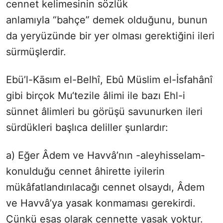
cennet kelimesinin sözlük
anlamıyla “bahçe” demek olduğunu, bunun
da yeryüzünde bir yer olması gerektiğini ileri
sürmüşlerdir.
Ebü’l-Kāsım el-Belhî, Ebû Müslim el-İsfahânî
gibi birçok Mu‘tezile âlimi ile bazı Ehl-i
sünnet âlimleri bu görüşü savunurken ileri
sürdükleri başlıca deliller şunlardır:
a) Eğer Âdem ve Havvâ’nın -aleyhisselam-
konulduğu cennet âhirette iyilerin
mükâfatlandırılacağı cennet olsaydı, Âdem
ve Havvâ’ya yasak konmaması gerekirdi.
Çünkü esas olarak cennette yasak yoktur.