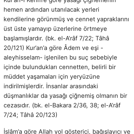
Kur’ân-ı Kerîm’e göre yasağı çiğnemenin
hemen ardından utanılacak yerleri
kendilerine görünmüş ve cennet yapraklarını
üst üste yamayıp üzerlerine örtmeye
başlamışlardır. (bk. el-A‘râf 7/22; Tâhâ
20/121) Kur’an’a göre Âdem ve eşi -
aleyhisselam- işlenilen bu suç sebebiyle
içinde bulundukları cennetten, belirli bir
müddet yaşamaları için yeryüzüne
indirilmişlerdir. İnsanlar arasındaki
düşmanlıklar da yasağı çiğnemiş olmanın bir
cezasıdır. (bk. el-Bakara 2/36, 38; el-A‘râf
7/24; Tâhâ 20/123)
İslâm’a göre Allah yol gösterici, bağışlayıcı ve