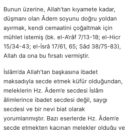
Bunun üzerine, Allah’tan kıyamete kadar,
düşmanı olan Âdem soyunu doğru yoldan
ayırmak, kendi cemaatini çoğaltmak için
mühlet istemiş (bk. el-A‘râf 7/13-18; el-Hicr
15/34-43; el-İsrâ 17/61, 65; Sâd 38/75-83),
Allah da ona bu fırsatı vermiştir.
İslâm’da Allah’tan başkasına ibadet
maksadıyla secde etmek küfür olduğundan,
meleklerin Hz. Âdem’e secdesi İslâm
âlimlerince ibadet secdesi değil, saygı
secdesi ve bir nevi biat olarak
yorumlanmıştır. Bazı eserlerde Hz. Âdem’e
secde etmekten kaçınan melekler olduğu ve