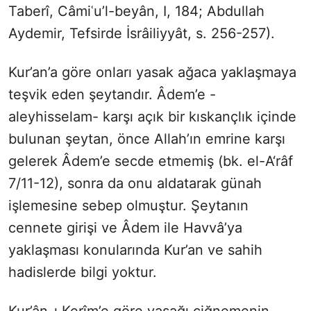
Taberî, Câmiʿu’l-beyân, I, 184; Abdullah
Aydemir, Tefsirde İsrâiliyyât, s. 256-257).
Kur’an’a göre onları yasak ağaca yaklaşmaya
teşvik eden şeytandır. Âdem’e -
aleyhisselam- karşı açık bir kıskançlık içinde
bulunan şeytan, önce Allah’ın emrine karşı
gelerek Âdem’e secde etmemiş (bk. el-A‘râf
7/11-12), sonra da onu aldatarak günah
işlemesine sebep olmuştur. Şeytanın
cennete girişi ve Âdem ile Havvâ’ya
yaklaşması konularında Kur’an ve sahih
hadislerde bilgi yoktur.