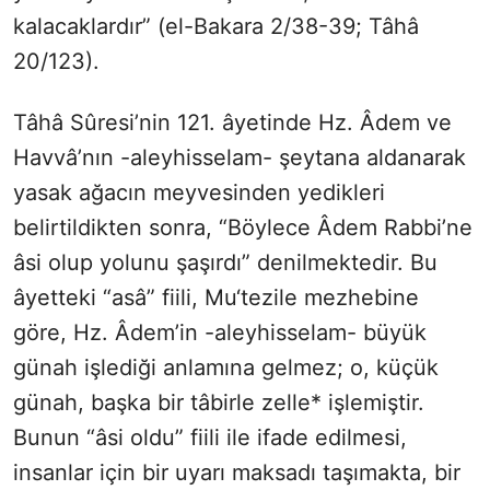
kalacaklardır” (el-Bakara 2/38-39; Tâhâ
20/123).
Tâhâ Sûresi’nin 121. âyetinde Hz. Âdem ve
Havvâ’nın -aleyhisselam- şeytana aldanarak
yasak ağacın meyvesinden yedikleri
belirtildikten sonra, “Böylece Âdem Rabbi’ne
âsi olup yolunu şaşırdı” denilmektedir. Bu
âyetteki “asâ” fiili, Mu‘tezile mezhebine
göre, Hz. Âdem’in -aleyhisselam- büyük
günah işlediği anlamına gelmez; o, küçük
günah, başka bir tâbirle zelle* işlemiştir.
Bunun “âsi oldu” fiili ile ifade edilmesi,
insanlar için bir uyarı maksadı taşımakta, bir