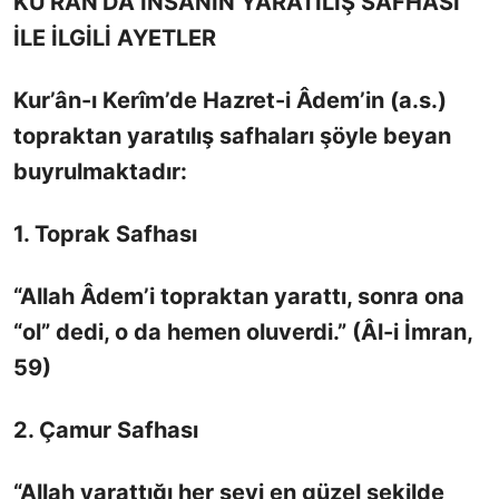
KU'RAN'DA İNSANIN YARATILIŞ SAFHASI
İLE İLGİLİ AYETLER
Kur’ân-ı Kerîm’de Hazret-i Âdem’in (a.s.)
topraktan yaratılış safhaları şöyle beyan
buyrulmaktadır:
1. Toprak Safhası
“Allah Âdem’i topraktan yarattı, sonra ona
“ol” dedi, o da hemen oluverdi.” (Âl-i İmran,
59)
2. Çamur Safhası
“Allah yarattığı her şeyi en güzel şekilde