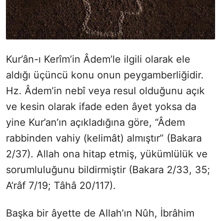
Kur’ân-ı Kerîm’in Âdem’le ilgili olarak ele
aldığı üçüncü konu onun peygamberliğidir.
Hz. Âdem’in nebî veya resul olduğunu açık
ve kesin olarak ifade eden âyet yoksa da
yine Kur’an’ın açıkladığına göre, “Âdem
rabbinden vahiy (kelimât) almıştır” (Bakara
2/37). Allah ona hitap etmiş, yükümlülük ve
sorumluluğunu bildirmiştir (Bakara 2/33, 35;
A‘râf 7/19; Tâhâ 20/117).
Başka bir âyette de Allah’ın Nûh, İbrâhim