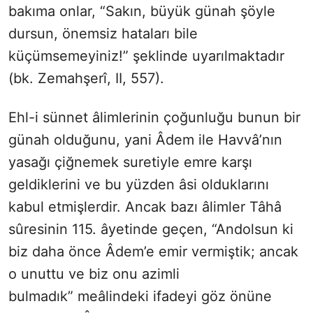
bakıma onlar, “Sakın, büyük günah şöyle
dursun, önemsiz hataları bile
küçümsemeyiniz!” şeklinde uyarılmaktadır
(bk. Zemahşerî, II, 557).
Ehl-i sünnet âlimlerinin çoğunluğu bunun bir
günah olduğunu, yani Âdem ile Havvâ’nın
yasağı çiğnemek suretiyle emre karşı
geldiklerini ve bu yüzden âsi olduklarını
kabul etmişlerdir. Ancak bazı âlimler Tâhâ
sûresinin 115. âyetinde geçen, “Andolsun ki
biz daha önce Âdem’e emir vermiştik; ancak
o unuttu ve biz onu azimli
bulmadık” meâlindeki ifadeyi göz önüne