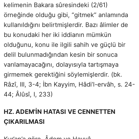
kelimenin Bakara sûresindeki (2/61)
örneğinde olduğu gibi, “gitmek” anlamında
kullanıldığını belirtmişlerdir. Bazı âlimler de
bu konudaki her iki iddianın mümkün
olduğunu, konu ile ilgili sahih ve güçlü bir
delil bulunmadığından kesin bir sonuca
varılamayacağını, dolayısıyla tartışmaya
girmemek gerektiğini söylemişlerdir. (bk.
Râzî, III, 3-4; İbn Kayyim, Hâdi’l-ervâh, s. 24-
44; Âlûsî, I, 233)
HZ. ADEM'İN HATASI VE CENNETTEN
ÇIKARILMASI