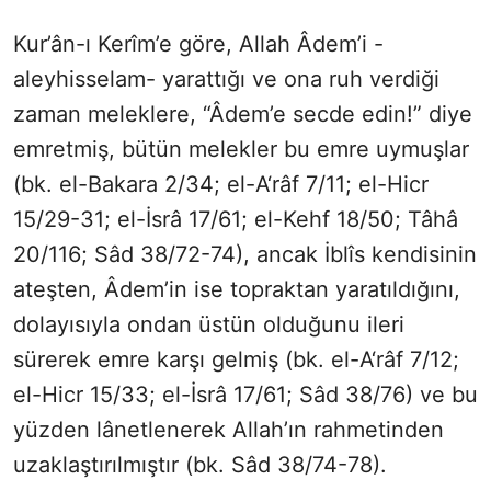
Kur’ân-ı Kerîm’e göre, Allah Âdem’i -
aleyhisselam- yarattığı ve ona ruh verdiği
zaman meleklere, “Âdem’e secde edin!” diye
emretmiş, bütün melekler bu emre uymuşlar
(bk. el-Bakara 2/34; el-A‘râf 7/11; el-Hicr
15/29-31; el-İsrâ 17/61; el-Kehf 18/50; Tâhâ
20/116; Sâd 38/72-74), ancak İblîs kendisinin
ateşten, Âdem’in ise topraktan yaratıldığını,
dolayısıyla ondan üstün olduğunu ileri
sürerek emre karşı gelmiş (bk. el-A‘râf 7/12;
el-Hicr 15/33; el-İsrâ 17/61; Sâd 38/76) ve bu
yüzden lânetlenerek Allah’ın rahmetinden
uzaklaştırılmıştır (bk. Sâd 38/74-78).