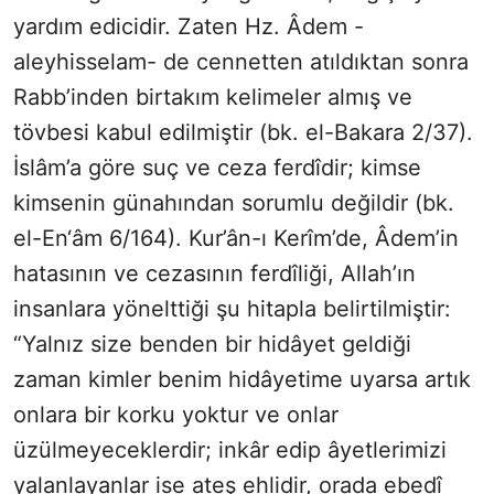
yardım edicidir. Zaten Hz. Âdem -
aleyhisselam- de cennetten atıldıktan sonra
Rabb’inden birtakım kelimeler almış ve
tövbesi kabul edilmiştir (bk. el-Bakara 2/37).
İslâm’a göre suç ve ceza ferdîdir; kimse
kimsenin günahından sorumlu değildir (bk.
el-En‘âm 6/164). Kur’ân-ı Kerîm’de, Âdem’in
hatasının ve cezasının ferdîliği, Allah’ın
insanlara yönelttiği şu hitapla belirtilmiştir:
“Yalnız size benden bir hidâyet geldiği
zaman kimler benim hidâyetime uyarsa artık
onlara bir korku yoktur ve onlar
üzülmeyeceklerdir; inkâr edip âyetlerimizi
yalanlayanlar ise ateş ehlidir, orada ebedî