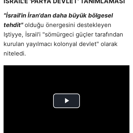
İSRAİL'E 'PARYA DEVLET' TANIMLAMASI
"İsrail'in İran'dan daha büyük bölgesel
tehdit"
olduğu önergesini destekleyen
Iştiyye, İsrail'i "sömürgeci güçler tarafından
kurulan yayılmacı kolonyal devlet" olarak
niteledi.