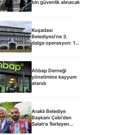
bin güvenlik alınacak
Kuşadası
Belediyesi'ne 3.
dalga operasyon: 15
gözaltı
Ahbap Derneği
yönetimine kayyum
atandı
Araklı Belediye
Başkanı Çebi'den
Salah'a 'İlerleyen
yıllarda Mısır'a