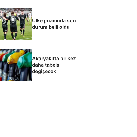
dönme Araklı'da
yaşa' teklifi
Ülke puanında son
durum belli oldu
Akaryakıtta bir kez
daha tabela
değişecek