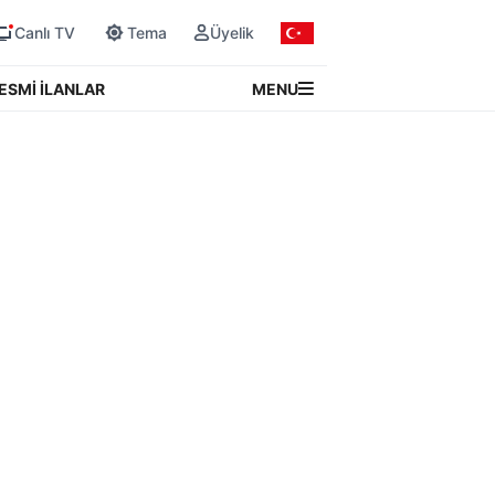
Canlı TV
Tema
Üyelik
MENU
ESMİ İLANLAR