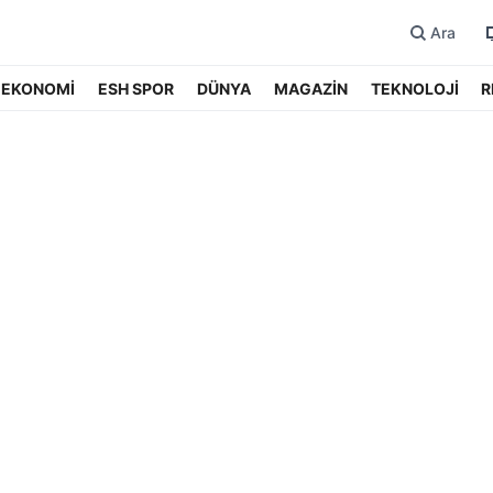
Ara
EKONOMİ
ESH SPOR
DÜNYA
MAGAZİN
TEKNOLOJİ
R