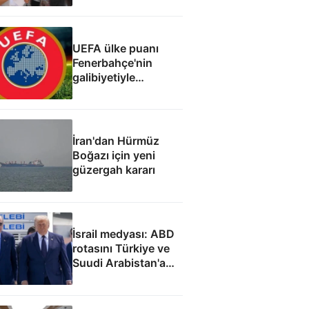
UEFA ülke puanı
Fenerbahçe'nin
galibiyetiyle
güncellendi
İran'dan Hürmüz
Boğazı için yeni
güzergah kararı
İsrail medyası: ABD
rotasını Türkiye ve
Suudi Arabistan'a
çevirdi