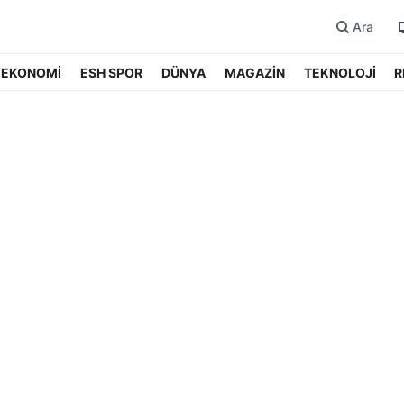
Ara
EKONOMİ
ESH SPOR
DÜNYA
MAGAZİN
TEKNOLOJİ
R