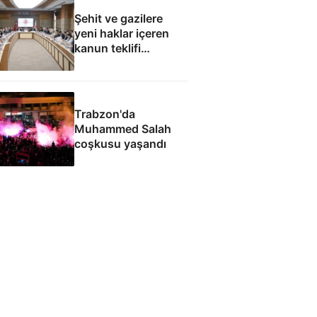
Şehit ve gazilere
yeni haklar içeren
kanun teklifi
komisyondan geçti
Trabzon'da
Muhammed Salah
coşkusu yaşandı