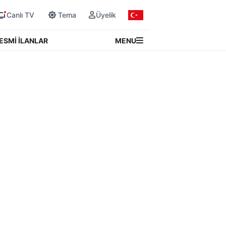
Canlı TV
Tema
Üyelik
MENU
ESMİ İLANLAR