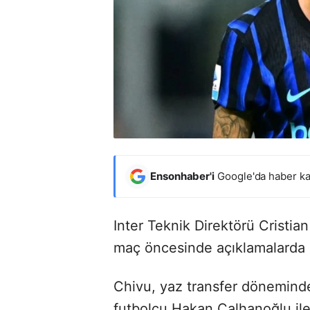
Ensonhaber'i
Google'da haber ka
Inter Teknik Direktörü Cristia
maç öncesinde açıklamalarda
Chivu, yaz transfer döneminde 
futbolcu Hakan Çalhanoğlu ile i