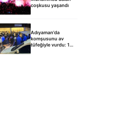
coşkusu yaşandı
Adıyaman'da
komşusunu av
tüfeğiyle vurdu: 1
ölü, 1 yaralı