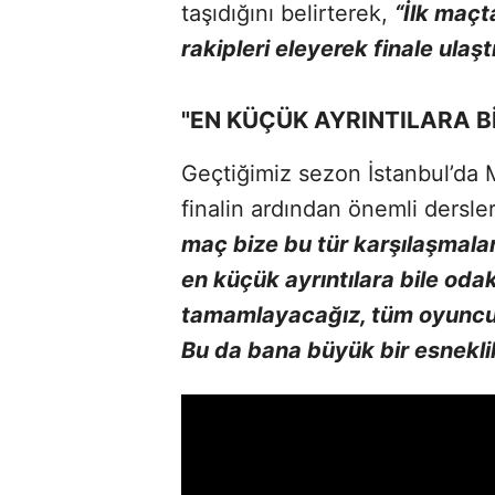
taşıdığını belirterek,
“İlk maçt
rakipleri eleyerek finale ulaşt
"EN KÜÇÜK AYRINTILARA B
Geçtiğimiz sezon İstanbul’da M
finalin ardından önemli dersler 
maç bize bu tür karşılaşmalar
en küçük ayrıntılara bile oda
tamamlayacağız, tüm oyuncul
Bu da bana büyük bir esnekli