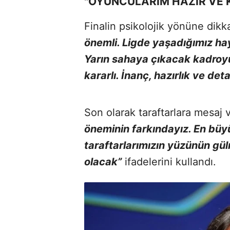
"OYUNCULARIM HAZIR VE 
Finalin psikolojik yönüne dik
önemli. Ligde yaşadığımız haya
Yarın sahaya çıkacak kadroyu
kararlı. İnanç, hazırlık ve de
Son olarak taraftarlara mesaj
öneminin farkındayız. En bü
taraftarlarımızın yüzünün gül
olacak”
ifadelerini kullandı.