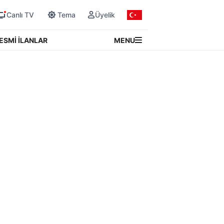
Canlı TV
Tema
Üyelik
MENU
ESMİ İLANLAR