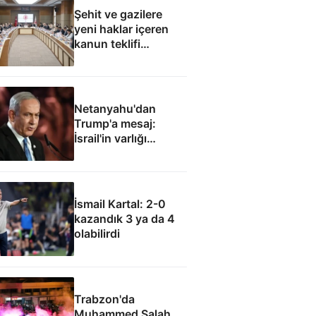
Şehit ve gazilere
yeni haklar içeren
kanun teklifi
komisyondan geçti
Netanyahu'dan
Trump'a mesaj:
İsrail'in varlığı
müzakere konusu
olamaz
İsmail Kartal: 2-0
kazandık 3 ya da 4
olabilirdi
Trabzon'da
Muhammed Salah