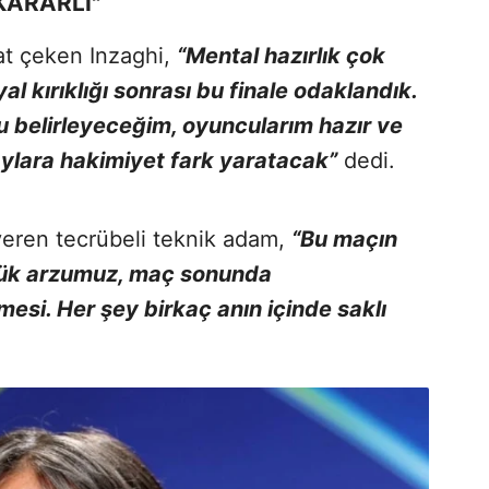
KARARLI"
kat çeken Inzaghi,
“Mental hazırlık çok
l kırıklığı sonrası bu finale odaklandık.
 belirleyeceğim, oyuncularım hazır ve
taylara hakimiyet fark yaratacak”
dedi.
 veren tecrübeli teknik adam,
“Bu maçın
yük arzumuz, maç sonunda
mesi. Her şey birkaç anın içinde saklı