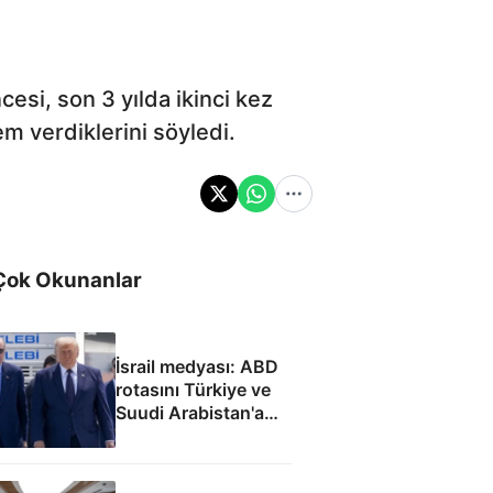
esi, son 3 yılda ikinci kez
em verdiklerini söyledi.
Çok Okunanlar
İsrail medyası: ABD
rotasını Türkiye ve
Suudi Arabistan'a
çevirdi