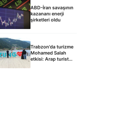
ABD-İran savaşının
kazananı enerji
şirketleri oldu
Trabzon'da turizme
Mohamed Salah
etkisi: Arap turist
akını bekleniyor