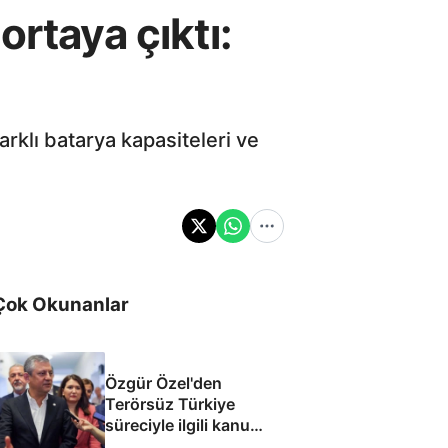
ortaya çıktı:
arklı batarya kapasiteleri ve
Çok Okunanlar
Özgür Özel'den
Terörsüz Türkiye
süreciyle ilgili kanun
teklifine: İmza atma