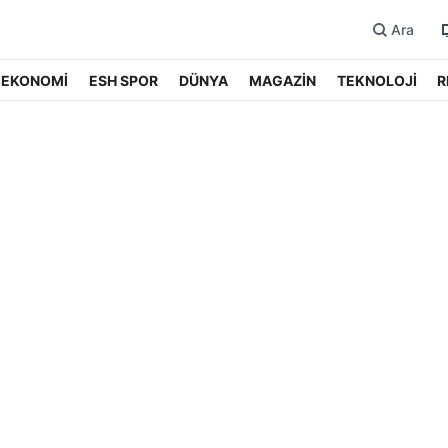
Ara
EKONOMİ
ESH SPOR
DÜNYA
MAGAZİN
TEKNOLOJİ
R