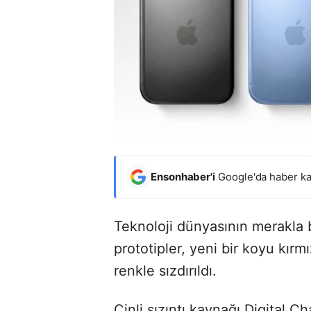
Ensonhaber'i
Google'da haber ka
Teknoloji dünyasının merakla b
prototipler, yeni bir koyu kırm
renkle sızdırıldı.
Çinli sızıntı kaynağı Digital C