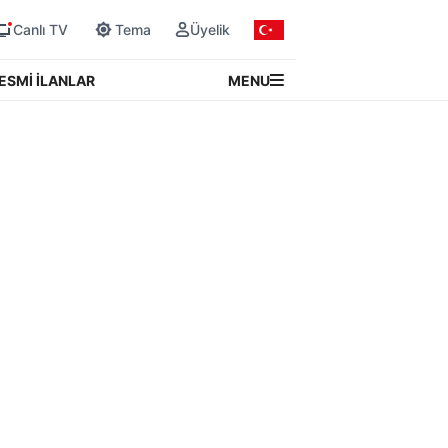
Canlı TV
Tema
Üyelik
MENU
ESMİ İLANLAR