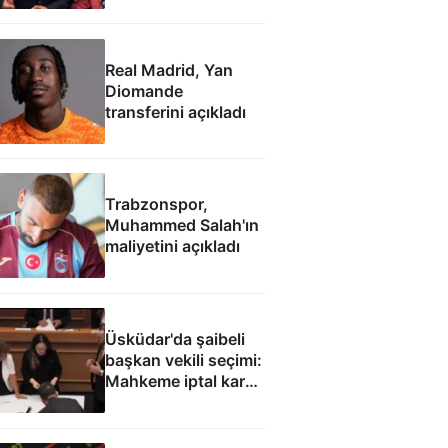
çabamız yok
Real Madrid, Yan
Diomande
transferini açıkladı
Trabzonspor,
Muhammed Salah'ın
maliyetini açıkladı
Üsküdar'da şaibeli
başkan vekili seçimi:
Mahkeme iptal kararı
verebilir