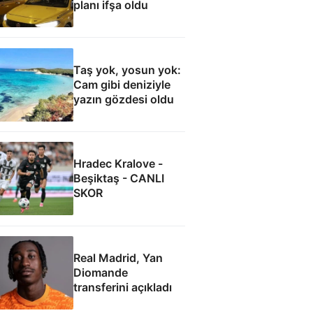
planı ifşa oldu
Taş yok, yosun yok:
Cam gibi deniziyle
yazın gözdesi oldu
Hradec Kralove -
Beşiktaş - CANLI
SKOR
Real Madrid, Yan
Diomande
transferini açıkladı