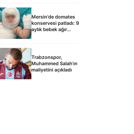
Mersin'de domates
konservesi patladı: 9
aylık bebek ağır
yaralandı
Trabzonspor,
Muhammed Salah'ın
maliyetini açıkladı