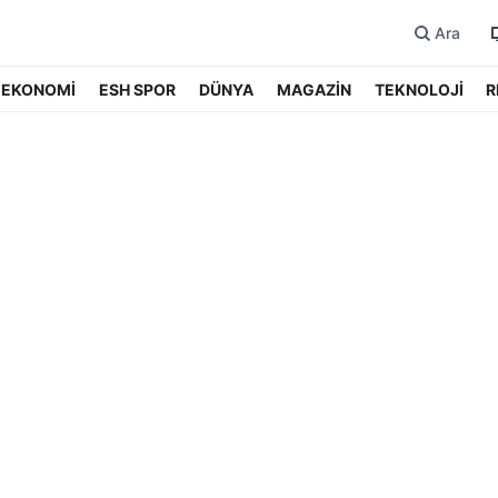
Ara
EKONOMİ
ESH SPOR
DÜNYA
MAGAZİN
TEKNOLOJİ
R