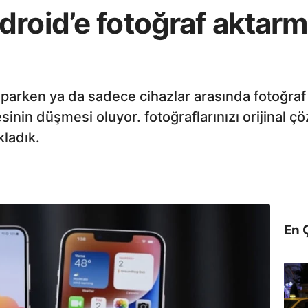
roid’e fotoğraf aktarma
parken ya da sadece cihazlar arasında fotoğraf p
esinin düşmesi oluyor. fotoğraflarınızı orijinal 
kladık.
En 