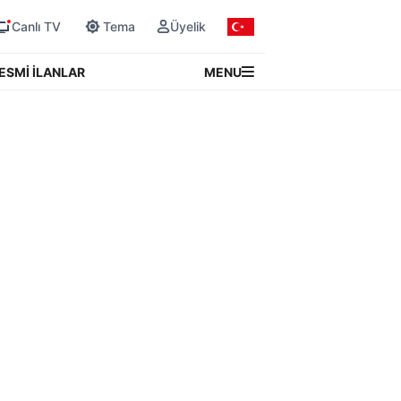
Canlı TV
Tema
Üyelik
MENU
ESMİ İLANLAR