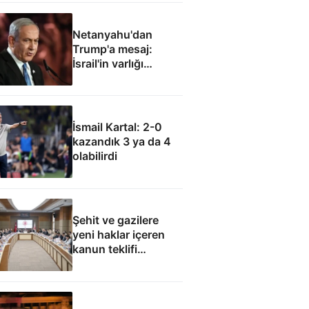
Netanyahu'dan
Trump'a mesaj:
İsrail'in varlığı
müzakere konusu
olamaz
İsmail Kartal: 2-0
kazandık 3 ya da 4
olabilirdi
Şehit ve gazilere
yeni haklar içeren
kanun teklifi
komisyondan geçti