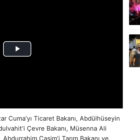
izar Cuma’yı Ticaret Bakanı, Abdülhüseyin
bdulvahit’i Çevre Bakanı, Müsenna Ali
, Abdurrahim Casim’i Tarım Bakanı ve