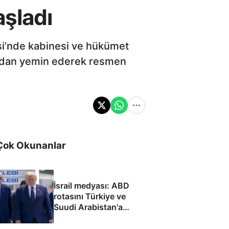
aşladı
isi’nde kabinesi ve hükümet
dından yemin ederek resmen
Çok Okunanlar
İsrail medyası: ABD
rotasını Türkiye ve
Suudi Arabistan'a
çevirdi