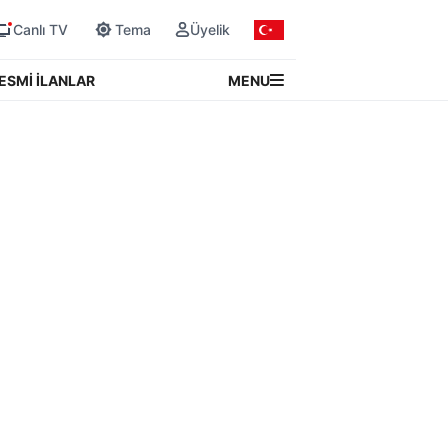
Canlı TV
Tema
Üyelik
MENU
ESMİ İLANLAR