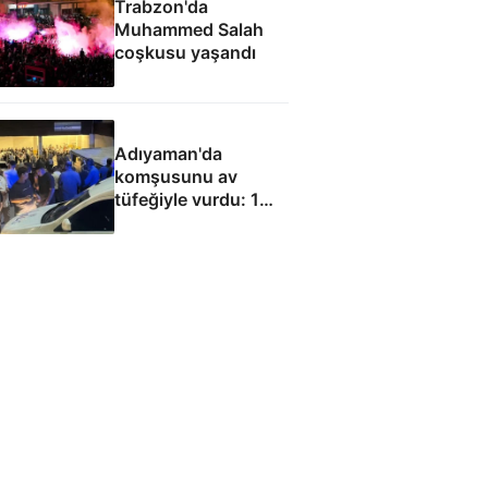
Trabzon'da
Muhammed Salah
coşkusu yaşandı
Adıyaman'da
komşusunu av
tüfeğiyle vurdu: 1
ölü, 1 yaralı