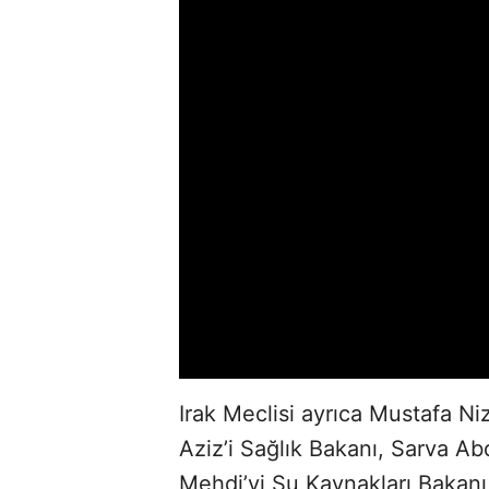
Irak Meclisi ayrıca Mustafa N
Aziz’i Sağlık Bakanı, Sarva A
Mehdi’yi Su Kaynakları Bakanı