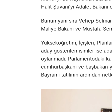
Halit Şuvani’yi Adalet Bakanı 
Bunun yanı sıra Vehep Selman
Maliye Bakanı ve Mustafa Sene
Yükseköğretim, İçişleri, Planl
aday gösterilen isimler ise ada
oylanmadı. Parlamentodaki kay
cumhurbaşkanı ve başbakan yar
Bayramı tatilinin ardından netl