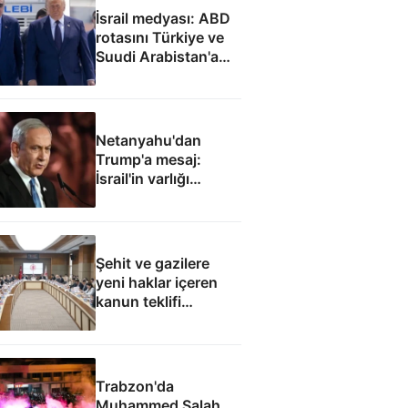
İsrail medyası: ABD
rotasını Türkiye ve
Suudi Arabistan'a
çevirdi
Netanyahu'dan
Trump'a mesaj:
İsrail'in varlığı
müzakere konusu
olamaz
Şehit ve gazilere
yeni haklar içeren
kanun teklifi
komisyondan geçti
Trabzon'da
Muhammed Salah