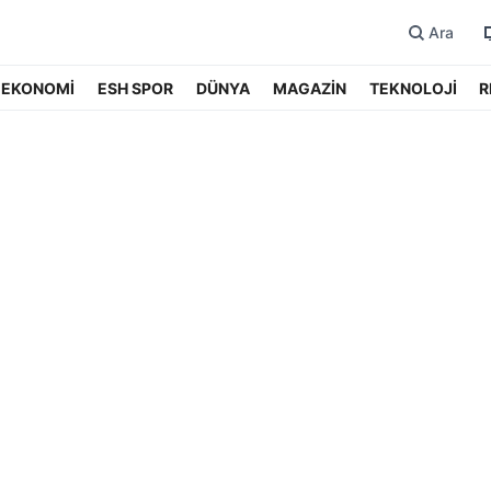
Ara
EKONOMİ
ESH SPOR
DÜNYA
MAGAZİN
TEKNOLOJİ
R