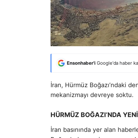
Ensonhaber'i
Google'da haber ka
İran, Hürmüz Boğazı’ndaki den
mekanizmayı devreye soktu.
HÜRMÜZ BOĞAZI’NDA YENİ 
İran basınında yer alan habe