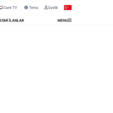
Canlı TV
Tema
Üyelik
MENU
ESMİ İLANLAR