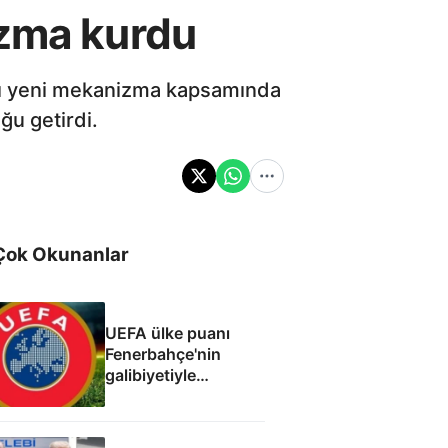
izma kurdu
ığı yeni mekanizma kapsamında
ğu getirdi.
Çok Okunanlar
UEFA ülke puanı
Fenerbahçe'nin
galibiyetiyle
güncellendi