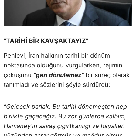
"TARİHİ BİR KAVŞAKTAYIZ"
Pehlevi, İran halkının tarihi bir dönüm
noktasında olduğunu vurgularken, rejimin
çöküşünü
"geri dönülemez"
bir süreç olarak
tanımladı ve sözlerini şöyle sürdürdü:
“Gelecek parlak. Bu tarihi dönemeçten hep
birlikte geçeceğiz. Bu zor günlerde kalbim,
Hamaney’in savaş çığırtkanlığı ve hayalleri
yüzünden zarar görmüş ve mağdur olmuş