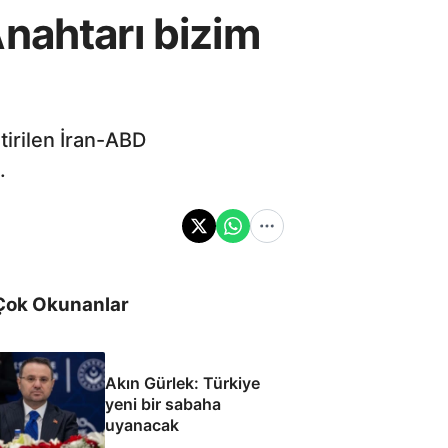
nahtarı bizim
tirilen İran-ABD
.
Çok Okunanlar
Akın Gürlek: Türkiye
yeni bir sabaha
uyanacak