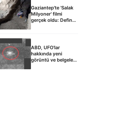
Gaziantep'te 'Salak
Milyoner' filmi
gerçek oldu: Define
bulmak için
metrelerce kazı
yaptılar
ABD, UFO'lar
hakkında yeni
görüntü ve belgeler
yayımladı