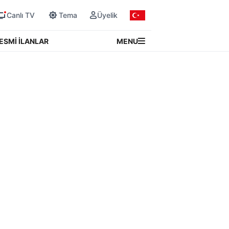
Canlı TV
Tema
Üyelik
MENU
ESMİ İLANLAR