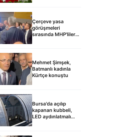
Çerçeve yasa
görüşmeleri
sırasında MHP'liler
ile İyi Partililer
arasında gerginlik
Mehmet Şimşek,
Batmanlı kadınla
Kürtçe konuştu
Bursa'da açılıp
kapanan kubbeli,
LED aydınlatmalı
cami