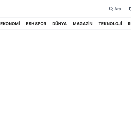
Ara
EKONOMİ
ESH SPOR
DÜNYA
MAGAZİN
TEKNOLOJİ
R