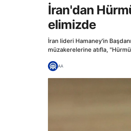
İran'dan Hürmü
elimizde
İran lideri Hamaney'in Başdanı
müzakerelerine atıfla, "Hürmüz
AA