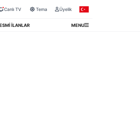
Canlı TV
Tema
Üyelik
MENU
ESMİ İLANLAR