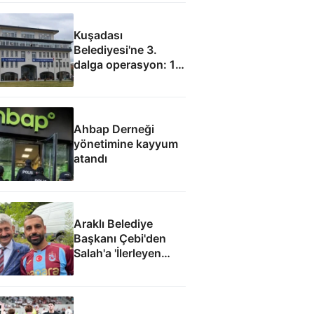
Kuşadası
Belediyesi'ne 3.
dalga operasyon: 15
gözaltı
Ahbap Derneği
yönetimine kayyum
atandı
Araklı Belediye
Başkanı Çebi'den
Salah'a 'İlerleyen
yıllarda Mısır'a
dönme Araklı'da
yaşa' teklifi