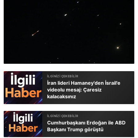
İran lideri Hamaney'den İsrail'e
videolu mesaj: Çaresiz
kalacaksınız
Cumhurbaşkanı Erdoğan ile ABD
Başkanı Trump görüştü