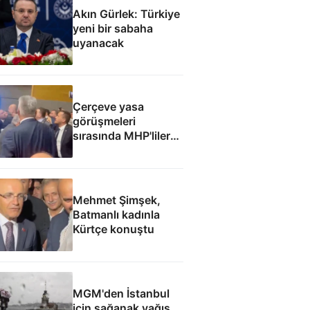
Akın Gürlek: Türkiye
yeni bir sabaha
uyanacak
Çerçeve yasa
görüşmeleri
sırasında MHP'liler
ile İyi Partililer
arasında gerginlik
Mehmet Şimşek,
Batmanlı kadınla
Kürtçe konuştu
MGM'den İstanbul
için sağanak yağış