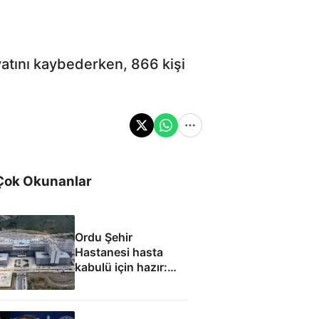
ayatını kaybederken, 866 kişi
Çok Okunanlar
Ordu Şehir
Hastanesi hasta
kabulü için hazır:
Eylül ayında
başlaması
hedefleniyor