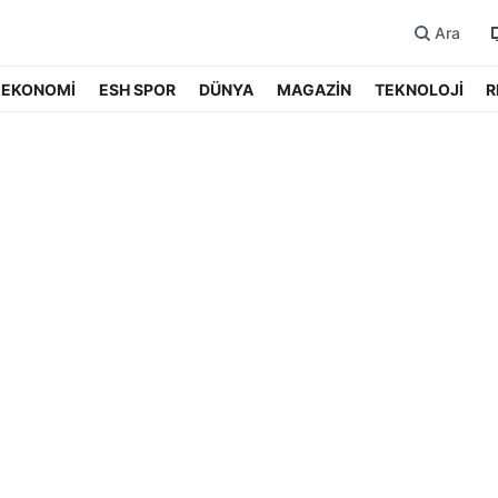
Ara
EKONOMİ
ESH SPOR
DÜNYA
MAGAZİN
TEKNOLOJİ
R