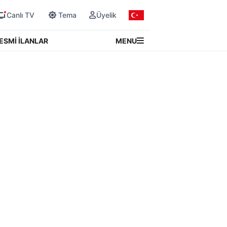
Canlı TV
Tema
Üyelik
MENU
ESMİ İLANLAR