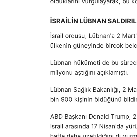
olduklarını vurgulayarak, bu k
İSRAİL'İN LÜBNAN SALDIRI
İsrail ordusu, Lübnan'a 2 Mart'
ülkenin güneyinde birçok belde
Lübnan hükümeti de bu sürede 
milyonu aştığını açıklamıştı.
Lübnan Sağlık Bakanlığı, 2 Mart'
bin 900 kişinin öldüğünü bildir
ABD Başkanı Donald Trump, 24
İsrail arasında 17 Nisan'da yü
hafta daha uzatıldığını duyur