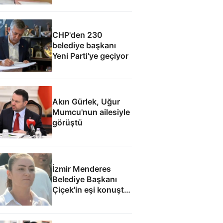
Figan Çetin'e para
dolu zarf
CHP'den 230
belediye başkanı
Yeni Parti'ye geçiyor
Akın Gürlek, Uğur
Mumcu'nun ailesiyle
görüştü
İzmir Menderes
Belediye Başkanı
Çiçek'in eşi konuştu:
Mesajlara
inanmıyorum