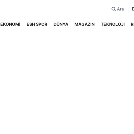
Ara
EKONOMİ
ESH SPOR
DÜNYA
MAGAZİN
TEKNOLOJİ
R