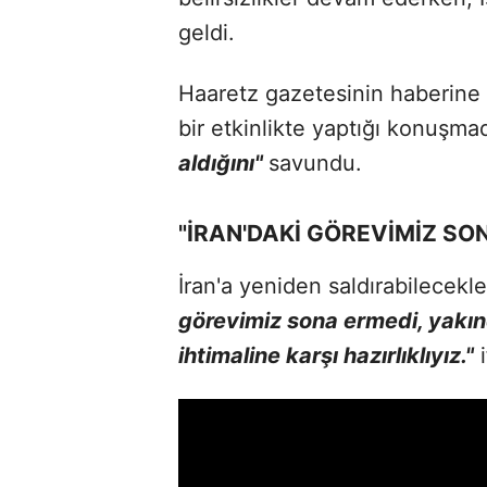
geldi.
Haaretz gazetesinin haberine 
bir etkinlikte yaptığı konuşmad
aldığını"
savundu.
"İRAN'DAKİ GÖREVİMİZ SO
İran'a yeniden saldırabilecekl
görevimiz sona ermedi, yakı
ihtimaline karşı hazırlıklıyız."
i