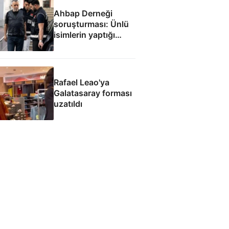
Ahbap Derneği
soruşturması: Ünlü
isimlerin yaptığı
bağışlar
Rafael Leao'ya
Galatasaray forması
uzatıldı