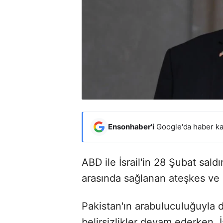
Ensonhaber'i
Google'da haber ka
ABD ile İsrail'in 28 Şubat saldı
arasında sağlanan ateşkes ve 
Pakistan'ın arabuluculuğuyla
belirsizlikler devam ederken, İ