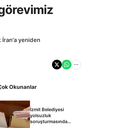
 görevimiz
k İran'a yeniden
Çok Okunanlar
İzmit Belediyesi
yolsuzluk
soruşturmasında
yeni görüntüler: