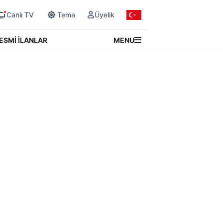
Canlı TV
Tema
Üyelik
MENU
ESMİ İLANLAR