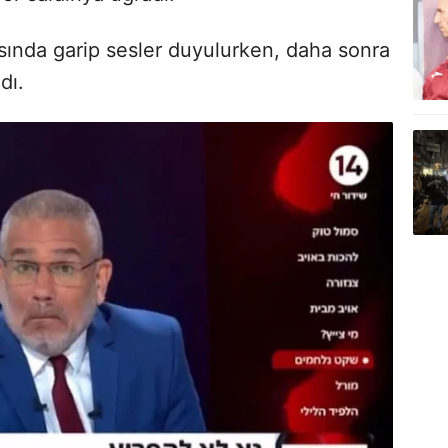
sında garip sesler duyulurken, daha sonra
dı.