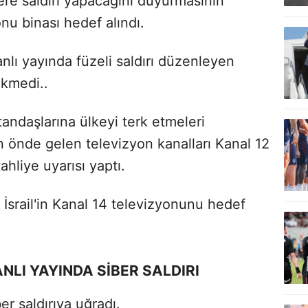
imlere saldırı yapacağını duyurmasının
nu binası hedef alındı.
anlı yayında füzeli saldırı düzenleyen
ikmedi..
vatandaşlarına ülkeyi terk etmeleri
n önde gelen televizyon kanalları Kanal 12
ahliye uyarısı yaptı.
İsrail'in Kanal 14 televizyonunu hedef
NLI YAYINDA SİBER SALDIRI
er saldırıya uğradı.