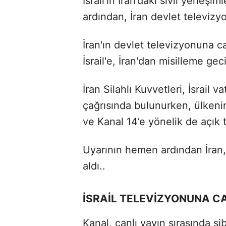
İsrail’in İran’daki sivil yerleş
ardından, İran devlet televizyo
İran'ın devlet televizyonuna c
İsrail'e, İran'dan misilleme gec
İran Silahlı Kuvvetleri, İsrail 
çağrısında bulunurken, ülkeni
ve Kanal 14’e yönelik de açık t
Uyarının hemen ardından İran, 
aldı..
İSRAİL TELEVİZYONUNA CA
Kanal, canlı yayın sırasında sib