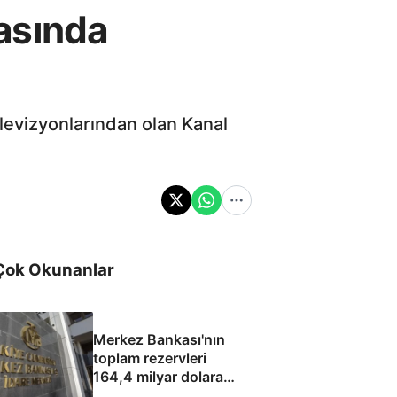
rasında
televizyonlarından olan Kanal
Çok Okunanlar
Merkez Bankası'nın
toplam rezervleri
164,4 milyar dolara
yükseldi