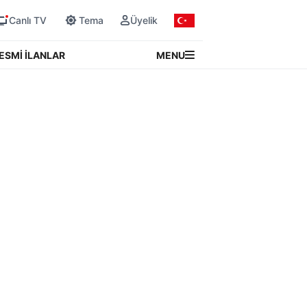
Canlı TV
Tema
Üyelik
MENU
ESMİ İLANLAR