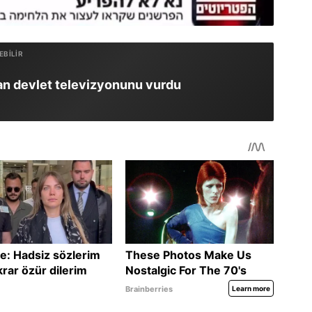
İran devlet televizyonunu vurdu