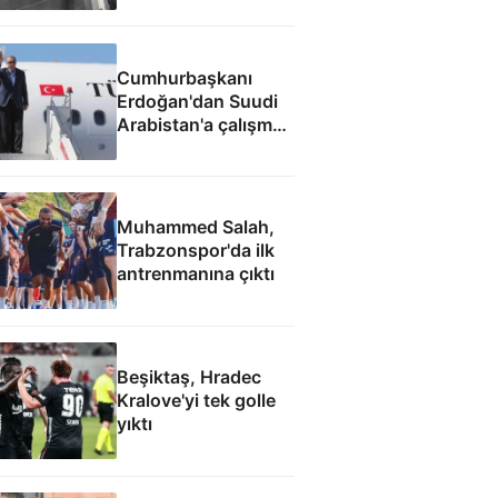
Cumhurbaşkanı
Erdoğan'dan Suudi
Arabistan'a çalışma
ziyareti
Muhammed Salah,
Trabzonspor'da ilk
antrenmanına çıktı
Beşiktaş, Hradec
Kralove'yi tek golle
yıktı