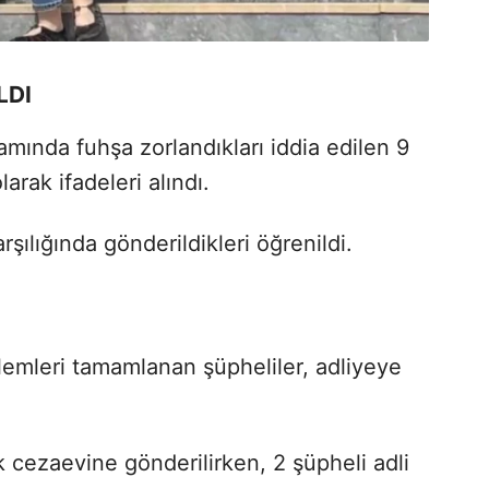
LDI
ında fuhşa zorlandıkları iddia edilen 9
arak ifadeleri alındı.
rşılığında gönderildikleri öğrenildi.
emleri tamamlanan şüpheliler, adliyeye
k cezaevine gönderilirken, 2 şüpheli adli