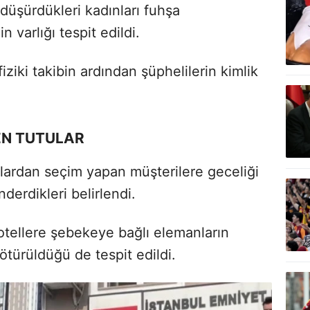
düşürdükleri kadınları fuhşa
 varlığı tespit edildi.
iziki takibin ardından şüphelilerin kimlik
KEN TUTULAR
glardan seçim yapan müşterilere geceliği
nderdikleri belirlendi.
ı otellere şebekeye bağlı elemanların
ötürüldüğü de tespit edildi.