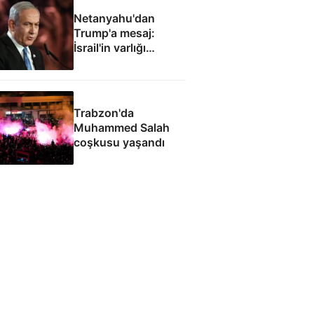
Netanyahu'dan
Trump'a mesaj:
İsrail'in varlığı
müzakere konusu
olamaz
Trabzon'da
Muhammed Salah
coşkusu yaşandı