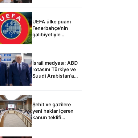
UEFA ülke puanı
Fenerbahçe'nin
galibiyetiyle
güncellendi
İsrail medyası: ABD
rotasını Türkiye ve
Suudi Arabistan'a
çevirdi
Şehit ve gazilere
yeni haklar içeren
kanun teklifi
komisyondan geçti