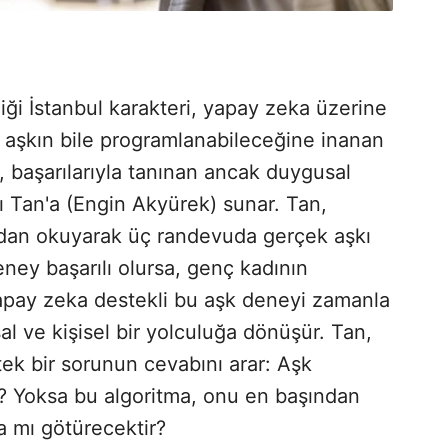
ği İstanbul karakteri, yapay zeka üzerine
yla aşkın bile programlanabileceğine inanan
nı, başarılarıyla tanınan ancak duygusal
nı Tan'a (Engin Akyürek) sunar. Tan,
ydan okuyarak üç randevuda gerçek aşkı
eney başarılı olursa, genç kadının
 Yapay zeka destekli bu aşk deneyi zamanla
al ve kişisel bir yolculuğa dönüşür. Tan,
tek bir sorunun cevabını arar: Aşk
? Yoksa bu algoritma, onu en başından
'a mı götürecektir?