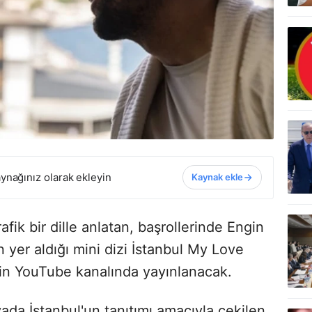
ynağınız olarak ekleyin
Kaynak ekle
fik bir dille anlatan, başrollerinde Engin
 yer aldığı mini dizi İstanbul My Love
nin YouTube kanalında yayınlanacak.
da İstanbul'un tanıtımı amacıyla çekilen,