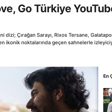
ove, Go Türkiye YouTub
ni dizi; Çırağan Sarayı, Rixos Tersane, Galatap
n ikonik noktalarında geçen sahnelerle izleyiciy
En 