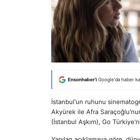
Ensonhaber'i
Google'da haber ka
İstanbul'un ruhunu sinematogra
Akyürek ile Afra Saraçoğlu'nun
(İstanbul Aşkım), Go Türkiye'
Yapılan açıklamaya göre, dünya