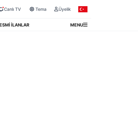
Canlı TV
Tema
Üyelik
MENU
ESMİ İLANLAR