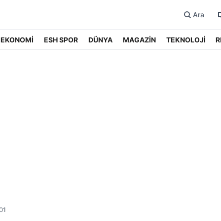
Ara
EKONOMİ
ESH SPOR
DÜNYA
MAGAZİN
TEKNOLOJİ
R
01