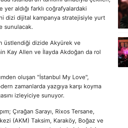
 yer aldığı farklı coğrafyalardaki
i dizi dijital kampanya stratejisiyle yurt
ne sunulacak.
n üstlendiği dizide Akyürek ve
in Kay Allen ve İlayda Akdoğan da rol
lümden oluşan "İstanbul My Love",
modern zamanlarda yazgıya karşı koyma
asını izleyiciye sunuyor.
pım; Çırağan Sarayı, Rixos Tersane,
rkezi (AKM) Taksim, Karaköy, Boğaz ve