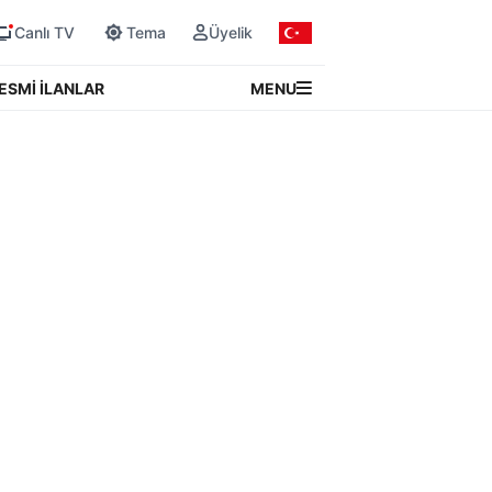
Canlı TV
Tema
Üyelik
MENU
ESMİ İLANLAR