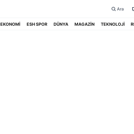
Ara
EKONOMİ
ESH SPOR
DÜNYA
MAGAZİN
TEKNOLOJİ
R