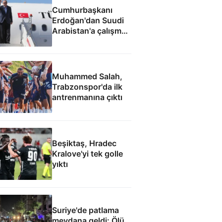
Cumhurbaşkanı
Erdoğan'dan Suudi
Arabistan'a çalışma
ziyareti
Muhammed Salah,
Trabzonspor'da ilk
antrenmanına çıktı
Beşiktaş, Hradec
Kralove'yi tek golle
yıktı
Suriye'de patlama
meydana geldi: Ölü