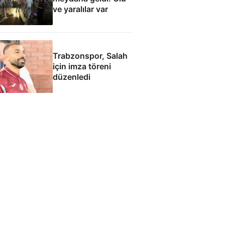
ve yaralılar var
Trabzonspor, Salah
için imza töreni
düzenledi