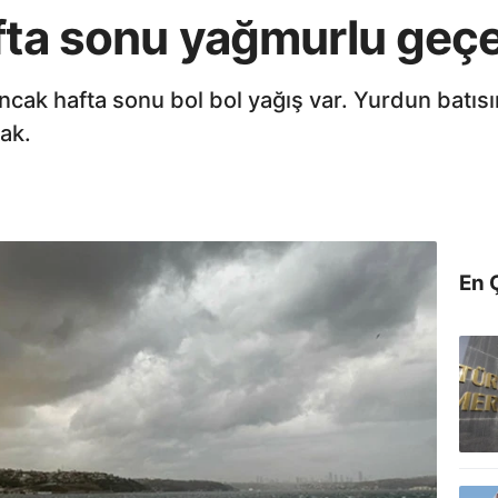
afta sonu yağmurlu geç
cak hafta sonu bol bol yağış var. Yurdun batısın
ak.
En 