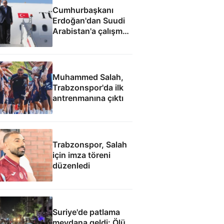
Cumhurbaşkanı
Erdoğan'dan Suudi
Arabistan'a çalışma
ziyareti
Muhammed Salah,
Trabzonspor'da ilk
antrenmanına çıktı
Trabzonspor, Salah
için imza töreni
düzenledi
Suriye'de patlama
meydana geldi: Ölü