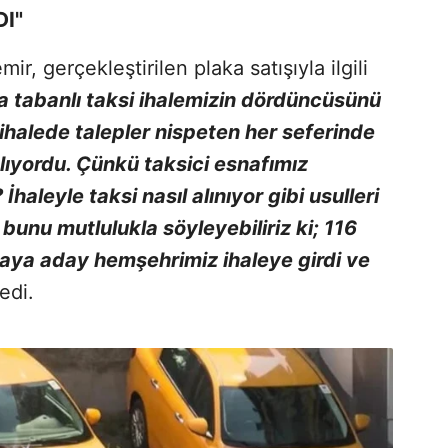
DI"
r, gerçekleştirilen plaka satışıyla ilgili
 tabanlı taksi ihalemizin dördüncüsünü
 ihalede talepler nispeten her seferinde
lıyordu. Çünkü taksici esnafımız
haleyle taksi nasıl alınıyor gibi usulleri
bunu mutlulukla söyleyebiliriz ki; 116
maya aday hemşehrimiz ihaleye girdi ve
edi.