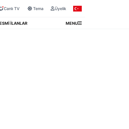
Canlı TV
Tema
Üyelik
MENU
ESMİ İLANLAR