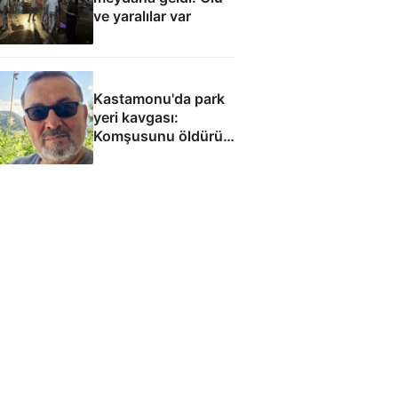
ve yaralılar var
Kastamonu'da park
yeri kavgası:
Komşusunu öldürüp
evini ve aracını ateşe
verdi