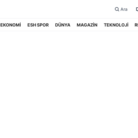
Ara
EKONOMİ
ESH SPOR
DÜNYA
MAGAZİN
TEKNOLOJİ
R