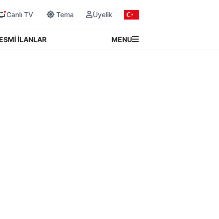
Canlı TV
Tema
Üyelik
MENU
ESMİ İLANLAR