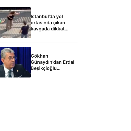
İstanbul’da yol
ortasında çıkan
kavgada dikkat
çeken söz: Kocanı
aldım elinden, çatla
Gökhan
Günaydın'dan Erdal
Beşikçioğlu
eleştirisi: Siz kamu
görevinizi nasıl
yapıyorsunuz