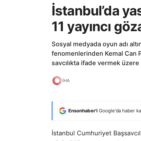
İstanbul’da y
11 yayıncı göza
Sosyal medyada oyun adı altın
fenomenlerinden Kemal Can Pa
savcılıkta ifade vermek üzere 
İHA
Ensonhaber'i
Google'da haber ka
İstanbul Cumhuriyet Başsavcıl