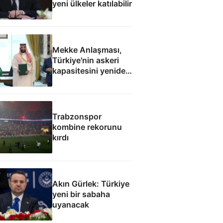
yeni ülkeler katılabilir
Mekke Anlaşması,
Türkiye'nin askeri
kapasitesini yeniden
uluslararası
kamuoyunun
gündemine getirdi
Trabzonspor
kombine rekorunu
kırdı
Akın Gürlek: Türkiye
yeni bir sabaha
uyanacak