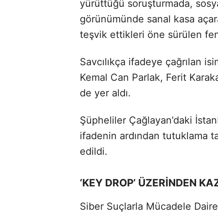
yürüttüğü soruşturmada, sosya
görünümünde sanal kasa açara
teşvik ettikleri öne sürülen f
Savcılıkça ifadeye çağrılan is
Kemal Can Parlak, Ferit Kara
de yer aldı.
Şüpheliler Çağlayan’daki İstan
ifadenin ardından tutuklama t
edildi.
‘KEY DROP’ ÜZERİNDEN K
Siber Suçlarla Mücadele Daire