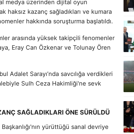
l medya üzerinden dijital oyun
k haksız kazanç sağladıkları ve kumara
enomenler hakkında soruşturma başlatıldı.
imler arasında yüksek takipçili fenomenler
kaya, Eray Can Özkenar ve Tolunay Ören
bul Adalet Sarayı’nda savcılığa verdikleri
alebiyle Sulh Ceza Hakimliği'ne sevk
AZANÇ SAĞLADIKLARI ÖNE SÜRÜLDÜ
 Başkanlığı'nın yürüttüğü sanal devriye