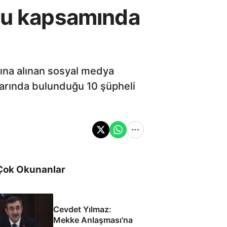
onu kapsamında
tına alınan sosyal medya
larında bulunduğu 10 şüpheli
Çok Okunanlar
Cevdet Yılmaz:
Mekke Anlaşması'na