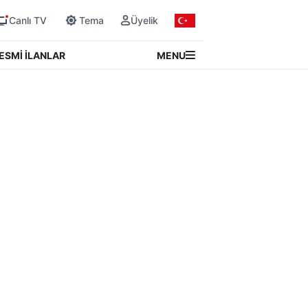
Canlı TV
Tema
Üyelik
MENU
ESMİ İLANLAR