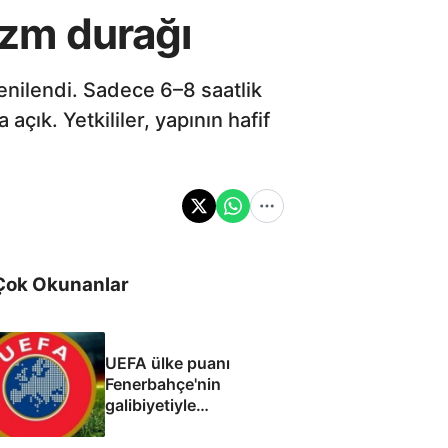
izm durağı
enilendi. Sadece 6–8 saatlik
açık. Yetkililer, yapının hafif
Çok Okunanlar
UEFA ülke puanı
Fenerbahçe'nin
galibiyetiyle
güncellendi