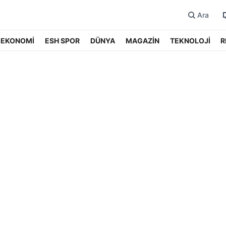
Ara
EKONOMİ
ESH SPOR
DÜNYA
MAGAZİN
TEKNOLOJİ
R