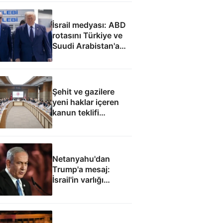
İsrail medyası: ABD
rotasını Türkiye ve
Suudi Arabistan'a
çevirdi
Şehit ve gazilere
yeni haklar içeren
kanun teklifi
komisyondan geçti
Netanyahu'dan
Trump'a mesaj:
İsrail'in varlığı
müzakere konusu
olamaz