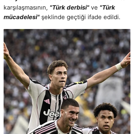
karşılaşmasının,
"Türk derbisi"
ve
"Türk
mücadelesi"
şeklinde geçtiği ifade edildi.