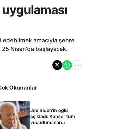
iş uygulaması
rol edebilmek amacıyla şehre
ma 25 Nisan'da başlayacak.
Çok Okunanlar
Joe Biden’in oğlu
açıkladı: Kanser tüm
vücudunu sardı