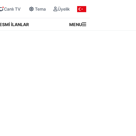
Canlı TV
Tema
Üyelik
MENU
ESMİ İLANLAR