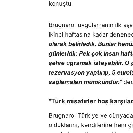
konuştu.
Brugnaro, uygulamanın ilk aş
ikinci haftasına kadar denenec
olarak belirledik. Bunlar hen
günleridir. Pek çok insan haf
şehre uğramak isteyebilir. O 
rezervasyon yaptırıp, 5 eurol
sağlamaları mümkündür."
ded
"Türk misafirler hoş karşıla
Brugnaro, Türkiye ve dünyadan
olduklarını, kendilerine hem gi