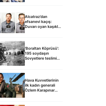
Alcatraz’dan
efsanevi kaçış:
Duvarı oyan kaşıklar,
yağmurluklardan
yapılan bot, anneye
gönderilen çiçekler...
'Boraltan Köprüsü':
195 soydaşın
Sovyetlere teslimi
Cüneyt Arkın’ın
filmine ilham oldu
Hava Kuvvetlerinin
ilk kadın generali
Özlem Karapınar
Paşa: Çanakkale
gazisi mirasından
göklere uzanan