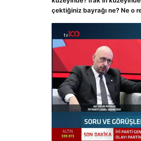
kuzeyinde? Irak’ın kuzeyinde
çektiğiniz bayrağı ne? Ne o r