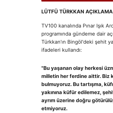
LÜTFÜ TÜRKKAN AÇIKLAMA
TV100 kanalında Pınar Işık Ar
programında gündeme dair açı
Türkkan'ın Bingöl'deki şehit ya
ifadeleri kullandı:
"Bu yaşanan olay herkesi üzmü
milletin her ferdine aittir. B
bulmuyoruz. Bu tartışma, küfrü
yakınına küfür edilemez, şehit
ayrım üzerine doğru götürülü
etmiyoruz.