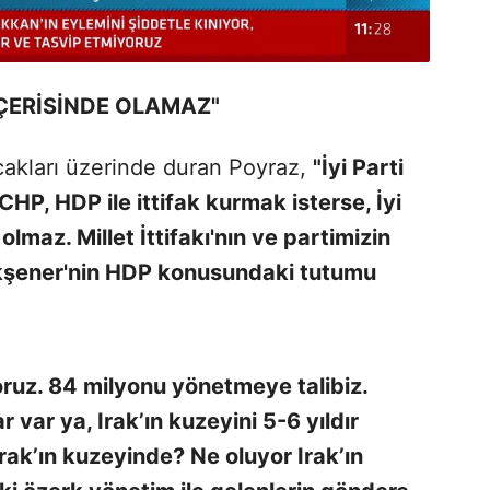
K İÇERİSİNDE OLAMAZ"
akları üzerinde duran Poyraz,
"İyi Parti
 CHP, HDP ile ittifak kurmak isterse, İyi
 olmaz. Millet İttifakı'nın ve partimizin
kşener'nin HDP konusundaki tutumu
ruz. 84 milyonu yönetmeye talibiz.
 var ya, Irak’ın kuzeyini 5-6 yıldır
ak’ın kuzeyinde? Ne oluyor Irak’ın