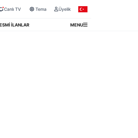
Canlı TV
Tema
Üyelik
MENU
ESMİ İLANLAR