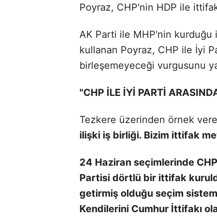
Poyraz, CHP'nin HDP ile ittifakı
AK Parti ile MHP'nin kurduğu itt
kullanan Poyraz, CHP ile İyi 
birleşemeyeceği vurgusunu ya
"CHP İLE İYİ PARTİ ARASINDA
Tezkere üzerinden örnek ver
ilişki iş birliği. Bizim ittifak
24 Haziran seçimlerinde CHP,
Partisi dörtlü bir ittifak kur
getirmiş olduğu seçim sistemin
Kendilerini Cumhur İttifakı ol