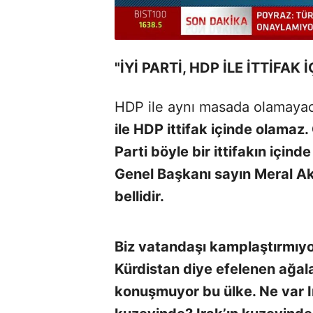
"İYİ PARTİ, HDP İLE İTTİFA
HDP ile aynı masada olamayac
ile HDP ittifak içinde olamaz.
Parti böyle bir ittifakın içinde
Genel Başkanı sayın Meral A
bellidir.
Biz vatandaşı kamplaştırmıyo
Kürdistan diye efelenen ağalar
konuşmuyor bu ülke. Ne var Ir