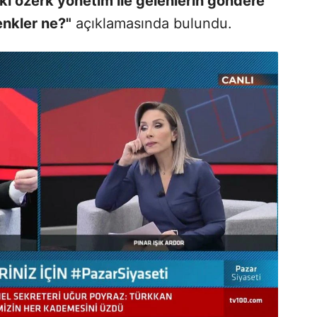
ki özerk yönetim ile gelenlerin göndere
enkler ne?"
açıklamasında bulundu.