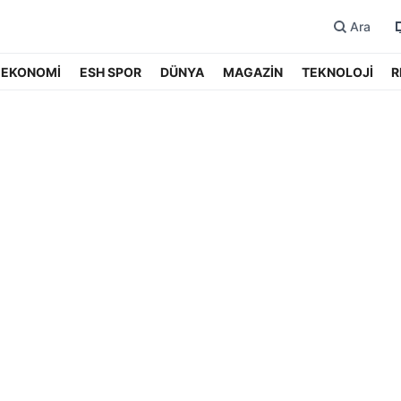
Ara
EKONOMİ
ESH SPOR
DÜNYA
MAGAZİN
TEKNOLOJİ
R