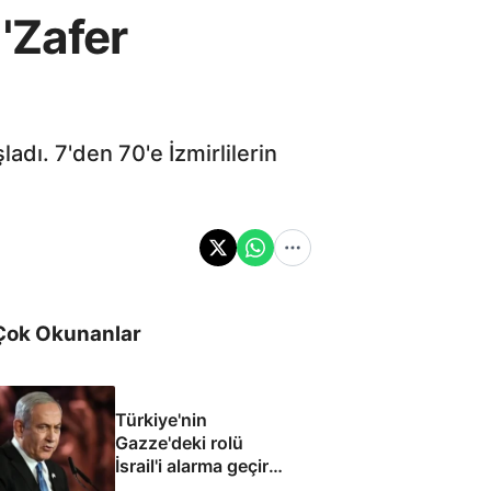
 'Zafer
adı. 7'den 70'e İzmirlilerin
Çok Okunanlar
Türkiye'nin
Gazze'deki rolü
İsrail'i alarma geçirdi:
Netanyahu'dan ABD