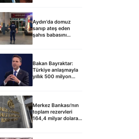
hamlesi
Aydın'da domuz
sanıp ateş eden
şahıs babasını
öldürdü
Bakan Bayraktar:
Türkiye anlaşmayla
yıllık 500 milyon
dolar taşıma geliri
elde edecek
Merkez Bankası'nın
toplam rezervleri
164,4 milyar dolara
yükseldi