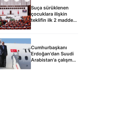
Suça sürüklenen
çocuklara ilişkin
teklifin ilk 2 maddesi
kabul edildi
Cumhurbaşkanı
Erdoğan'dan Suudi
Arabistan'a çalışma
ziyareti