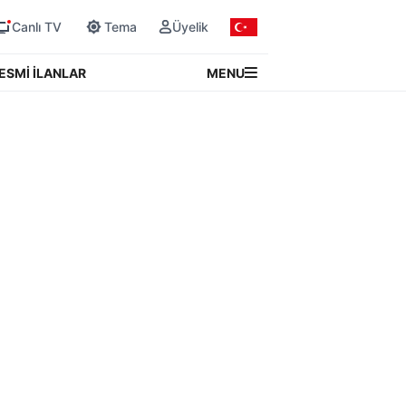
Canlı TV
Tema
Üyelik
MENU
ESMİ İLANLAR