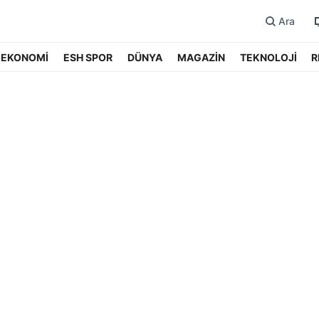
Ara
EKONOMİ
ESH SPOR
DÜNYA
MAGAZİN
TEKNOLOJİ
R