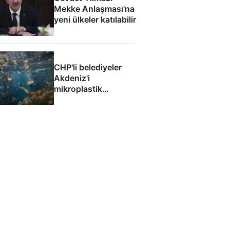
Mekke Anlaşması'na
yeni ülkeler katılabilir
CHP'li belediyeler
Akdeniz'i
mikroplastik
felaketine teslim etti