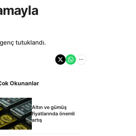
kamayla
genç tutuklandı.
Çok Okunanlar
Altın ve gümüş
fiyatlarında önemli
artış