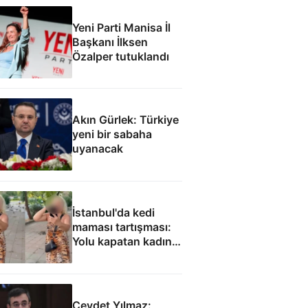
Yeni Parti Manisa İl
Başkanı İlksen
Özalper tutuklandı
Akın Gürlek: Türkiye
yeni bir sabaha
uyanacak
İstanbul'da kedi
maması tartışması:
Yolu kapatan kadın
gözaltında
Cevdet Yılmaz: