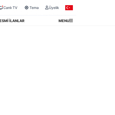
Canlı TV
Tema
Üyelik
MENU
ESMİ İLANLAR