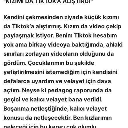
"KIZIMI DA TİKTOK'A ALIŞTIRDI"
Kendini çekmesinden ziyade küçük kızımı
da Tiktok’a alıştırmış. Kızım da video çekip
paylaşmak istiyor. Benim Tiktok hesabım
yok ama birkaç videoya baktığımda, ahlaki
sınırları zorlayan videoların olduğunu da
gördüm. Çocuklarımın bu şekilde
yetiştirilmesini istemediğim için kendisini
defalarca uyardım ve velayet için dava
açtım. Neyse ki pedagog raporunda da
geçici ve kalıcı velayet bana verildi.
Boşanma netleştiğinde, kalıcı velayet
konusu da netleşecektir. Ben kızlarımın
geleceği için bu kararı çok olumlu