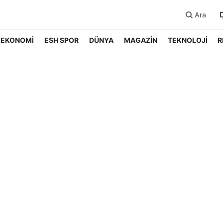
Ara
EKONOMİ
ESH SPOR
DÜNYA
MAGAZİN
TEKNOLOJİ
R