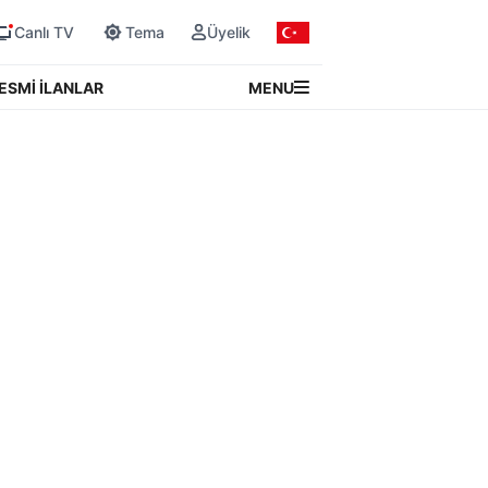
Canlı TV
Tema
Üyelik
MENU
ESMİ İLANLAR