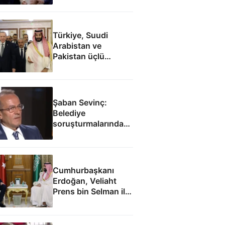
sohbet etti
Türkiye, Suudi
Arabistan ve
Pakistan üçlü
savunma anlaşması
imzaladı
Şaban Sevinç:
Belediye
soruşturmalarında
savunulamayacak
durumlar var
Cumhurbaşkanı
Erdoğan, Veliaht
Prens bin Selman ile
görüştü