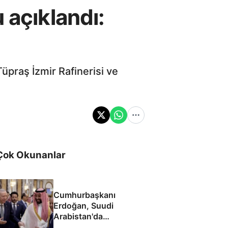
 açıklandı:
Tüpraş İzmir Rafinerisi ve
Çok Okunanlar
Cumhurbaşkanı
Erdoğan, Suudi
Arabistan'da
liderlerle ayaküstü