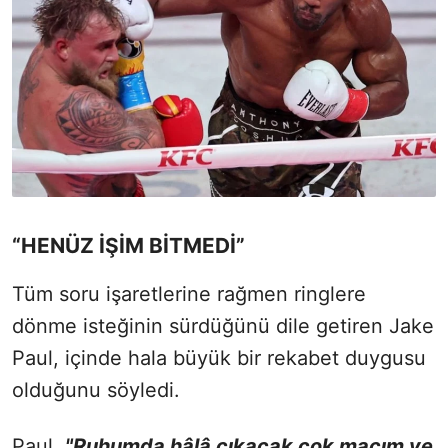
“HENÜZ İŞİM BİTMEDİ”
Tüm soru işaretlerine rağmen ringlere
dönme isteğinin sürdüğünü dile getiren Jake
Paul, içinde hala büyük bir rekabet duygusu
olduğunu söyledi.
Paul,
"Ruhumda hâlâ çıkacak çok maçım ve