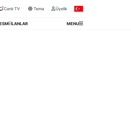
Canlı TV
Tema
Üyelik
MENU
ESMİ İLANLAR