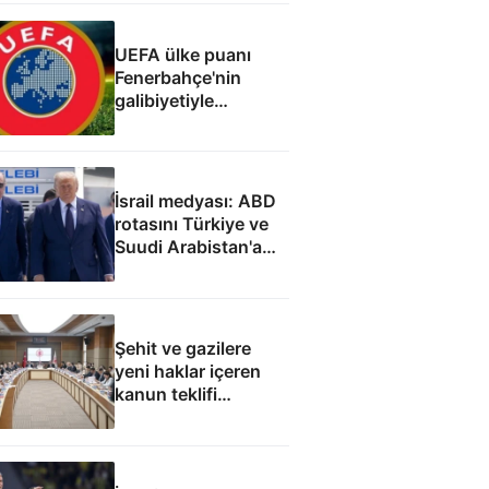
UEFA ülke puanı
Fenerbahçe'nin
galibiyetiyle
güncellendi
İsrail medyası: ABD
rotasını Türkiye ve
Suudi Arabistan'a
çevirdi
Şehit ve gazilere
yeni haklar içeren
kanun teklifi
komisyondan geçti