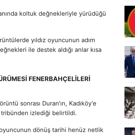
anında koltuk değnekleriyle yürüdüğü
rüntülerde yıldız oyuncunun adım
ğnekleri ile destek aldığı anlar kısa
ÜRÜMESİ FENERBAHÇELİLERİ
görüntü sonrası Duran'ın, Kadıköy'e
ribünden izlediği belirtildi.
 oyuncunun dönüş tarihi henüz netlik