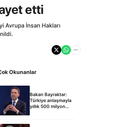
yet etti
i Avrupa İnsan Hakları
ildi.
Çok Okunanlar
Bakan Bayraktar:
Türkiye anlaşmayla
yıllık 500 milyon
dolar taşıma geliri
elde edecek