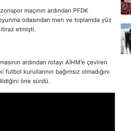
bzonspor maçının ardından PFDK
 soyunma odasından men ve toplamda yüz
itiraz etmişti.
masının ardından rotayı AİHM'e çeviren
eki futbol kurullarının bağımsız olmadığını
ildiğini öne sürdü.