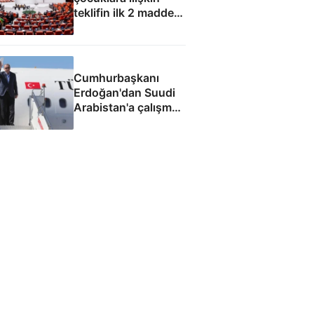
teklifin ilk 2 maddesi
kabul edildi
Cumhurbaşkanı
Erdoğan'dan Suudi
Arabistan'a çalışma
ziyareti