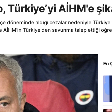
 Türkiye’yi AİHM'e şika
e döneminde aldığı cezalar nedeniyle Türkiye'y
e AİHM'in Türkiye'den savunma talep ettiği öğren
En 