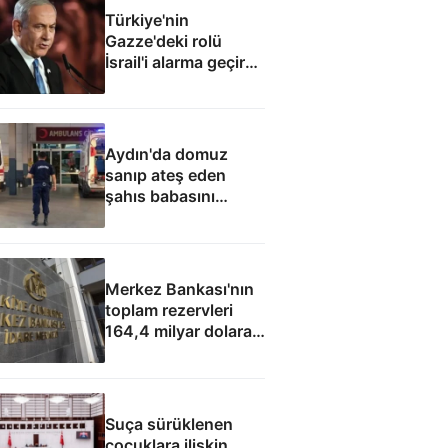
Türkiye'nin
Gazze'deki rolü
İsrail'i alarma geçirdi:
Netanyahu'dan ABD
hamlesi
Aydın'da domuz
sanıp ateş eden
şahıs babasını
öldürdü
Merkez Bankası'nın
toplam rezervleri
164,4 milyar dolara
yükseldi
Suça sürüklenen
çocuklara ilişkin