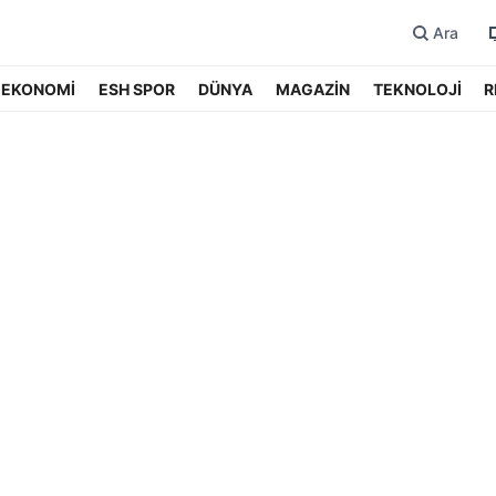
Ara
EKONOMİ
ESH SPOR
DÜNYA
MAGAZİN
TEKNOLOJİ
R