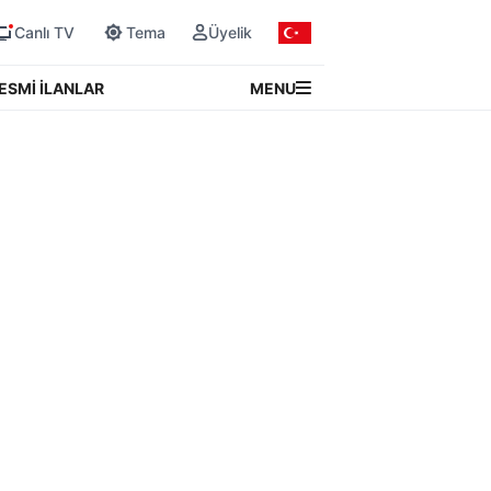
Canlı TV
Tema
Üyelik
MENU
ESMİ İLANLAR