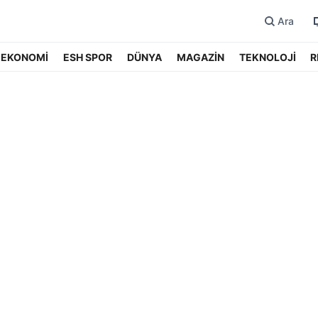
Ara
EKONOMİ
ESH SPOR
DÜNYA
MAGAZİN
TEKNOLOJİ
R