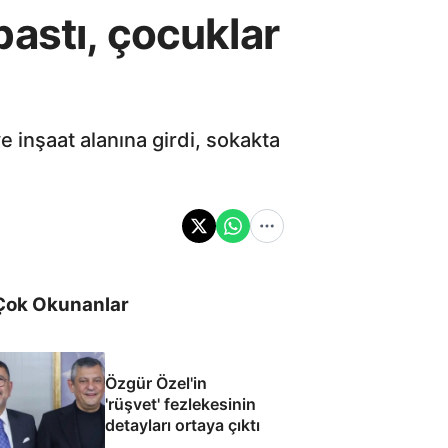
astı, çocuklar
 inşaat alanına girdi, sokakta
Çok Okunanlar
Özgür Özel'in
'rüşvet' fezlekesinin
detayları ortaya çıktı