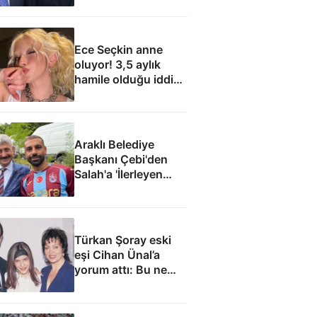
Ece Seçkin anne
oluyor! 3,5 aylık
hamile olduğu iddia
edildi
Araklı Belediye
Başkanı Çebi'den
Salah'a 'İlerleyen
yıllarda Mısır'a
dönme Araklı'da
yaşa' teklifi
Türkan Şoray eski
eşi Cihan Ünal’a
yorum attı: Bu ne
yakışıklılık