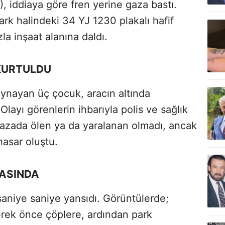
, iddiaya göre fren yerine gaza bastı.
rk halindeki 34 YJ 1230 plakalı hafif
zla inşaat alanına daldı.
KURTULDU
ynayan üç çocuk, aracın altında
layı görenlerin ihbarıyla polis ve sağlık
 Kazada ölen ya da yaralanan olmadı, ancak
hasar oluştu.
RASINDA
saniye saniye yansıdı. Görüntülerde;
rek önce çöplere, ardından park