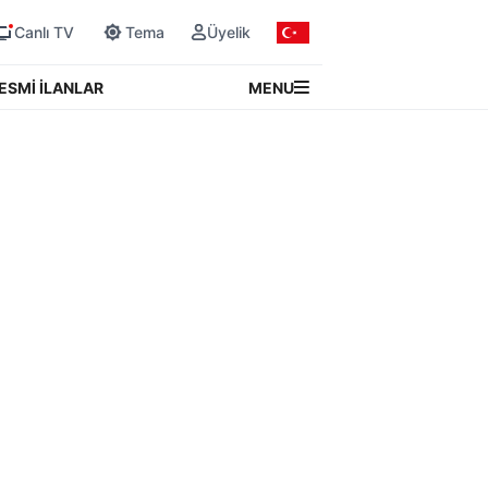
Canlı TV
Tema
Üyelik
MENU
ESMİ İLANLAR