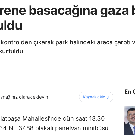
rene basacağına gaza b
uldu
ontrolden çıkarak park halindeki araca çarptı ve
kurtuldu.
En 
ynağınız olarak ekleyin
Kaynak ekle
alatpaşa Mahallesi’nde dün saat 18.30
it 34 NL 3488 plakalı panelvan minibüsü