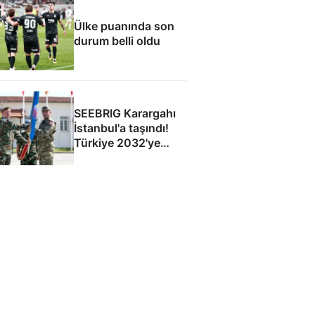
Ülke puanında son
durum belli oldu
SEEBRIG Karargahı
İstanbul'a taşındı!
Türkiye 2032'ye
kadar ev sahibi