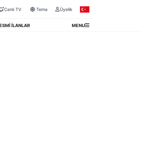
Canlı TV
Tema
Üyelik
MENU
ESMİ İLANLAR