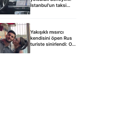
İstanbul'un taksi
sorununa çözüm
olacak
Yakışıklı mısırcı
kendisini öpen Rus
turiste sinirlendi: O
anlar kamerada