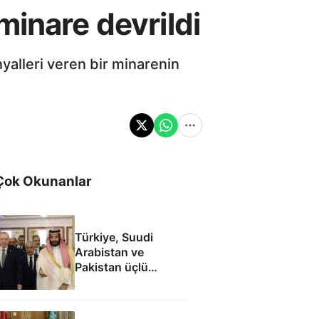
minare devrildi
yalleri veren bir minarenin
Çok Okunanlar
Türkiye, Suudi
Arabistan ve
Pakistan üçlü
savunma anlaşması
imzaladı