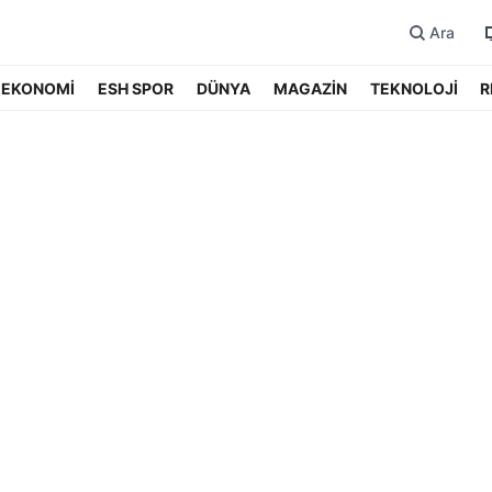
Ara
EKONOMİ
ESH SPOR
DÜNYA
MAGAZİN
TEKNOLOJİ
R