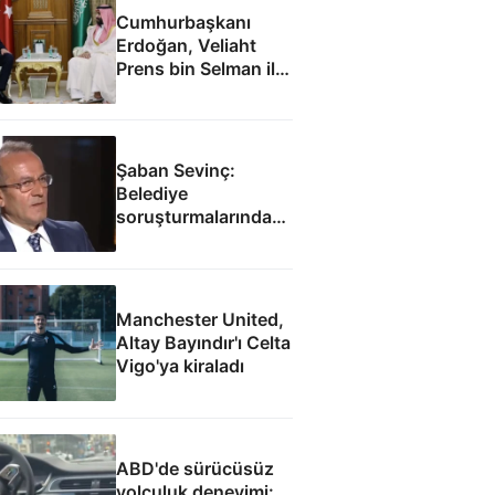
Cumhurbaşkanı
Erdoğan, Veliaht
Prens bin Selman ile
görüştü
Şaban Sevinç:
Belediye
soruşturmalarında
savunulamayacak
durumlar var
Manchester United,
Altay Bayındır'ı Celta
Vigo'ya kiraladı
ABD'de sürücüsüz
yolculuk deneyimi: