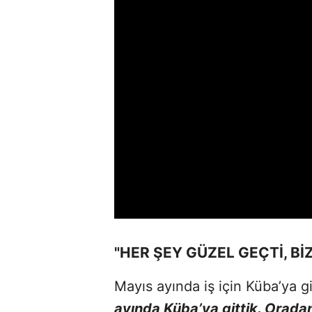
"HER ŞEY GÜZEL GEÇTİ, BİZ
Mayıs ayında iş için Küba’ya g
ayında Küba’ya gittik. Oradan i