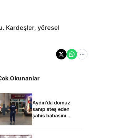
. Kardeşler, yöresel
Çok Okunanlar
Aydın'da domuz
sanıp ateş eden
şahıs babasını
öldürdü