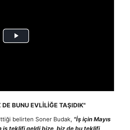
 DE BUNU EVLİLİĞE TAŞIDIK"
ittiği belirten Soner Budak,
"İş için Mayıs
ş teklifi geldi bize, biz de bu teklifi