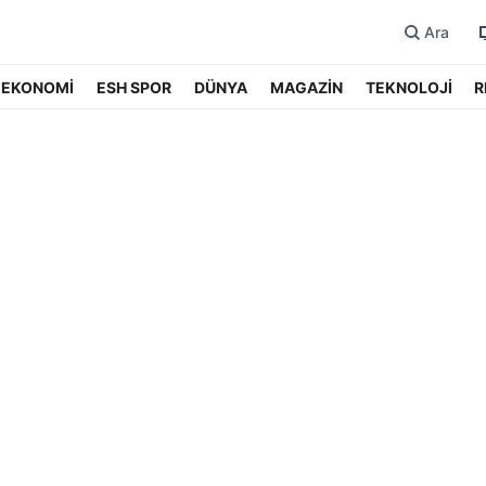
Ara
EKONOMİ
ESH SPOR
DÜNYA
MAGAZİN
TEKNOLOJİ
R