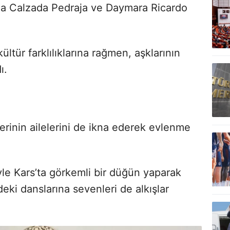
ena Calzada Pedraja ve Daymara Ricardo
ültür farklılıklarına rağmen, aşklarının
ı.
ilerinin ailelerini de ikna ederek evlenme
yle Kars’ta görkemli bir düğün yaparak
eki danslarına sevenleri de alkışlar