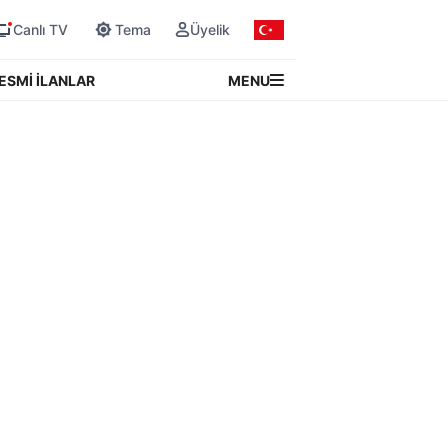
Canlı TV
Tema
Üyelik
MENU
ESMİ İLANLAR