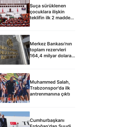
Suça sürüklenen
çocuklara ilişkin
teklifin ilk 2 maddesi
kabul edildi
Merkez Bankası'nın
toplam rezervleri
164,4 milyar dolara
yükseldi
Muhammed Salah,
Trabzonspor'da ilk
antrenmanına çıktı
Cumhurbaşkanı
Erdoğan'dan Suudi