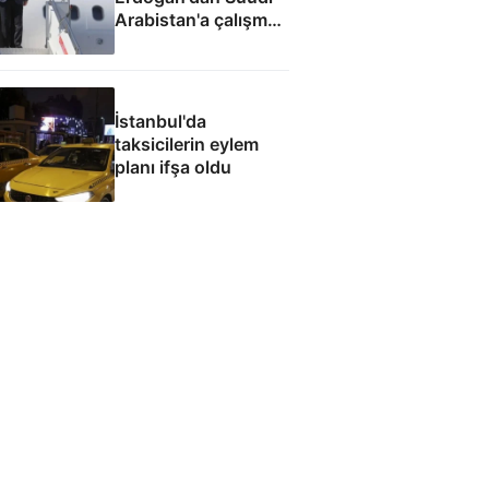
Arabistan'a çalışma
ziyareti
İstanbul'da
taksicilerin eylem
planı ifşa oldu