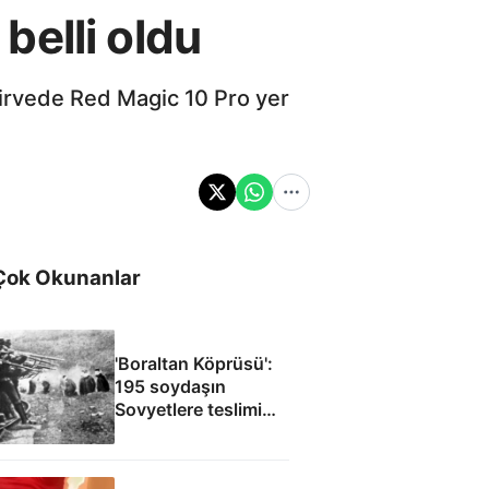
 belli oldu
 Zirvede Red Magic 10 Pro yer
Çok Okunanlar
'Boraltan Köprüsü':
195 soydaşın
Sovyetlere teslimi
Cüneyt Arkın’ın
filmine ilham oldu