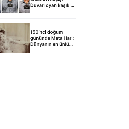
Duvarı oyan kaşıklar,
yağmurluklardan
yapılan bot, anneye
gönderilen çiçekler...
150’nci doğum
gününde Mata Hari:
Dünyanın en ünlü
casusu mu?
Dünyanın en şanssız
masumu mu?