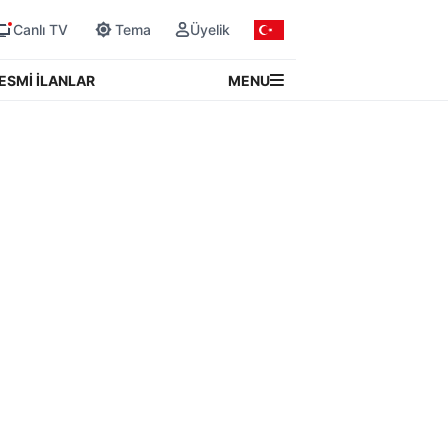
Canlı TV
Tema
Üyelik
MENU
ESMİ İLANLAR