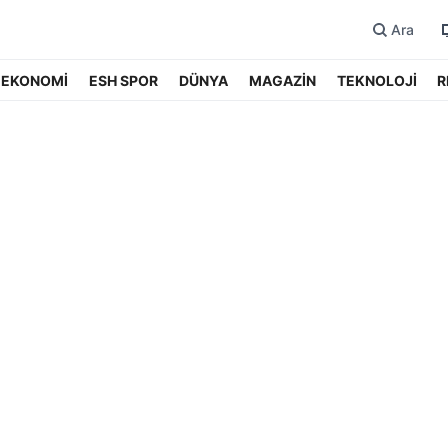
Ara
EKONOMİ
ESH SPOR
DÜNYA
MAGAZİN
TEKNOLOJİ
R