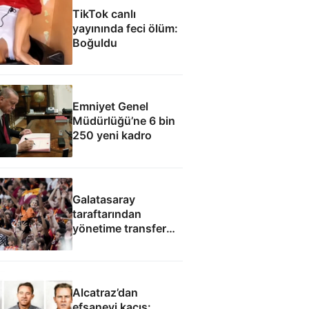
TikTok canlı
yayınında feci ölüm:
Boğuldu
Emniyet Genel
Müdürlüğü’ne 6 bin
250 yeni kadro
Galatasaray
taraftarından
yönetime transfer
protestosu
Alcatraz’dan
efsanevi kaçış: