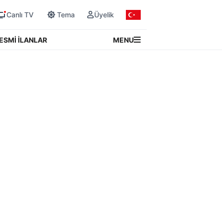
Canlı TV
Tema
Üyelik
MENU
ESMİ İLANLAR