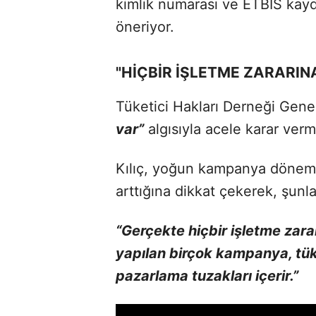
kimlik numarası ve ETBİS kaydı 
öneriyor.
"HİÇBİR İŞLETME ZARARIN
Tüketici Hakları Derneği Genel
var”
algısıyla acele karar verm
Kılıç, yoğun kampanya dönemle
arttığına dikkat çekerek, şunla
“Gerçekte hiçbir işletme zara
yapılan birçok kampanya, tüke
pazarlama tuzakları içerir.”