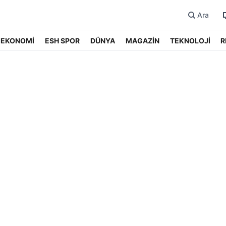
Ara
EKONOMİ
ESH SPOR
DÜNYA
MAGAZİN
TEKNOLOJİ
R