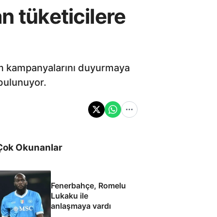
n tüketicilere
irim kampanyalarını duyurmaya
bulunuyor.
Çok Okunanlar
Fenerbahçe, Romelu
Lukaku ile
anlaşmaya vardı