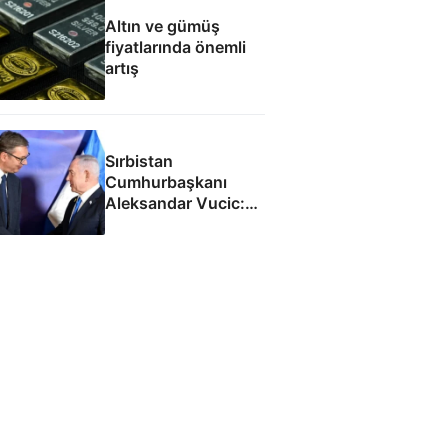
Altın ve gümüş
fiyatlarında önemli
artış
Sırbistan
Cumhurbaşkanı
Aleksandar Vucic:
İsrail ile SİHA
fabrikası açacağız