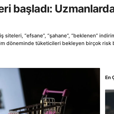
eri başladı: Uzmanlarda
iş siteleri, “efsane”, “şahane”, “beklenen” ind
im döneminde tüketicileri bekleyen birçok risk 
En 