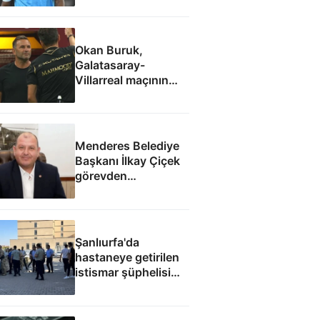
Okan Buruk,
Galatasaray-
Villarreal maçının
4'üncü dakikasında
kırmızı kart gördü
Menderes Belediye
Başkanı İlkay Çiçek
görevden
uzaklaştırıldı
Şanlıurfa'da
hastaneye getirilen
istismar şüphelisi
silahlı saldırıda
öldürüldü