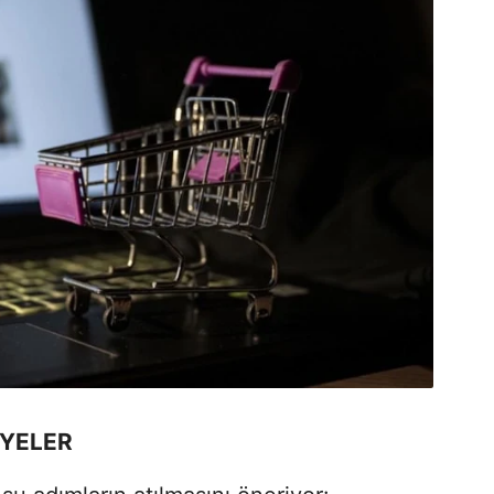
İYELER