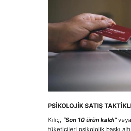
PSİKOLOJİK SATIŞ TAKTİK
Kılıç,
“Son 10 ürün kaldı”
vey
tüketicileri psikolojik baskı 