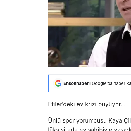
Ensonhaber'i
Google'da haber ka
Etiler'deki ev krizi büyüyor...
Ünlü spor yorumcusu Kaya Çilin
lüks sitede ev sahibiyle yaşadı