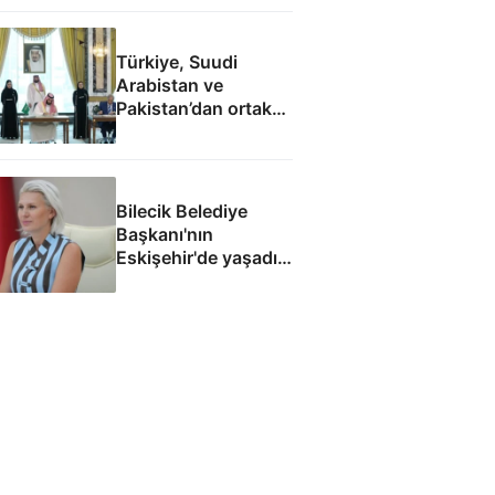
Türkiye, Suudi
Arabistan ve
Pakistan’dan ortak
savunma
anlaşmasının tam
metni
Bilecik Belediye
Başkanı'nın
Eskişehir'de yaşadığı
ortaya çıktı