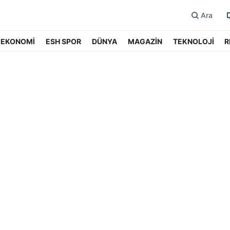
Ara
EKONOMİ
ESH SPOR
DÜNYA
MAGAZİN
TEKNOLOJİ
R