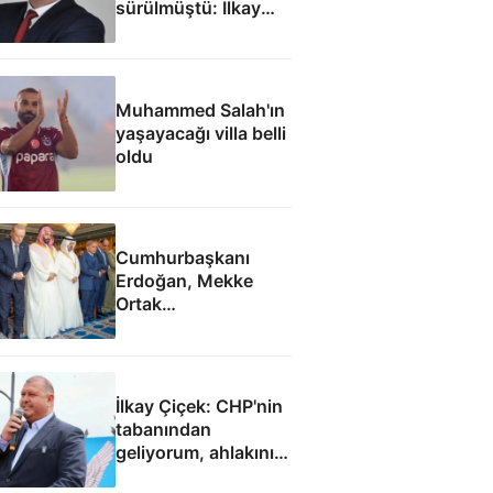
sürülmüştü: İlkay
Çiçek'le ilgili yeni
tespitler dosyada
Muhammed Salah'ın
yaşayacağı villa belli
oldu
Cumhurbaşkanı
Erdoğan, Mekke
Ortak
Anlaşması'ndan
sonra cuma namazı
kıldı
İlkay Çiçek: CHP'nin
tabanından
geliyorum, ahlakını
aldım