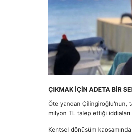
ÇIKMAK İÇİN ADETA BİR SE
Öte yandan Çilingiroğlu'nun, t
milyon TL talep ettiği iddial
Kentsel dönüşüm kapsamında bo