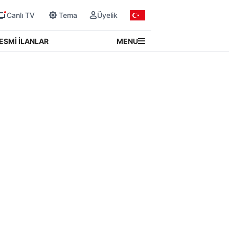
Canlı TV
Tema
Üyelik
MENU
ESMİ İLANLAR