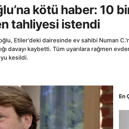
lu’na kötü haber: 10 bin
 tahliyesi istendi
ğlu, Etiler'deki dairesinde ev sahibi Numan C.
açtığı davayı kaybetti. Tüm uyarılara rağmen ev
uyu kesildi.
En 