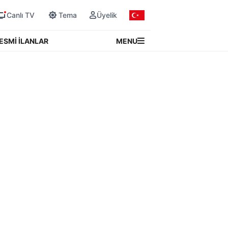
Canlı TV
Tema
Üyelik
MENU
ESMİ İLANLAR