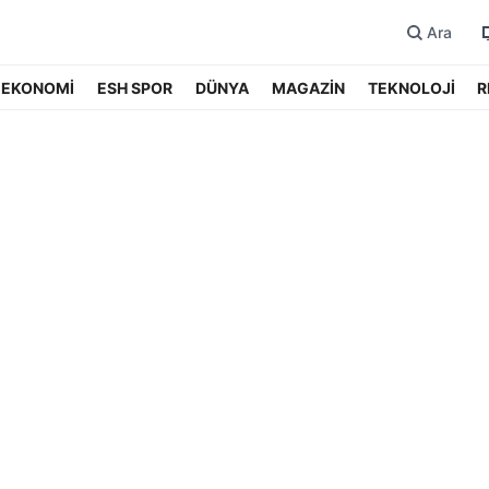
Ara
EKONOMİ
ESH SPOR
DÜNYA
MAGAZİN
TEKNOLOJİ
R