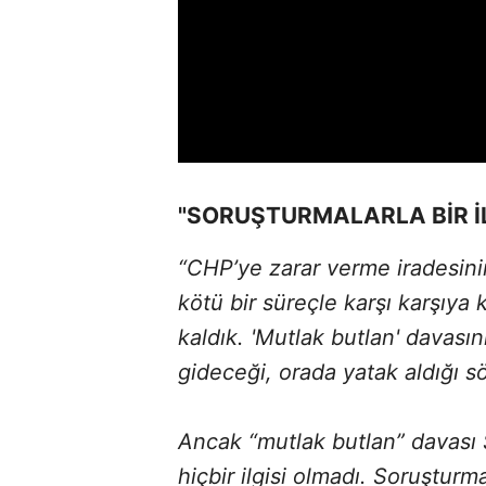
"SORUŞTURMALARLA BİR İL
“CHP’ye zarar verme iradesinin
kötü bir süreçle karşı karşıya k
kaldık. 'Mutlak butlan' davası
gideceği, orada yatak aldığı s
Ancak “mutlak butlan” davası 
hiçbir ilgisi olmadı. Soruşturma