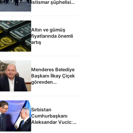
istismar şüphelisi
silahlı saldırıda
öldürüldü
Altın ve gümüş
fiyatlarında önemli
artış
Menderes Belediye
Başkanı İlkay Çiçek
görevden
uzaklaştırıldı
Sırbistan
Cumhurbaşkanı
Aleksandar Vucic:
İsrail ile SİHA