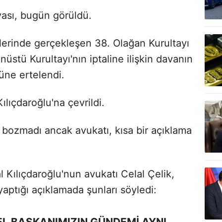
vası, bugün görüldü.
lerinde gerçekleşen 38. Olağan Kurultayı
nüstü Kurultayı'nın iptaline ilişkin davanın
ne ertelendi.
lıçdaroğlu'na çevrildi.
i bozmadı ancak avukatı, kısa bir açıklama
Kılıçdaroğlu'nun avukatı Celal Çelik,
yaptığı açıklamada şunları söyledi:
EL BAŞKANIMIZIN GÜNDEMİ AYNI